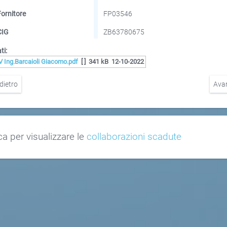
Fornitore
FP03546
CIG
ZB63780675
ti:
V Ing.Barcaioli Giacomo.pdf
[ ]
341 kB
12-10-2022
dietro
Ava
ca per visualizzare le
collaborazioni scadute