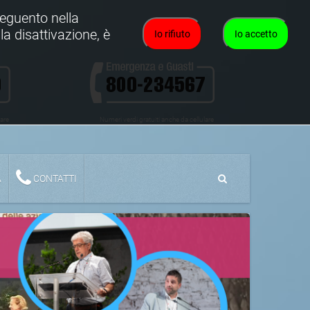
oseguento nella
la disattivazione, è
Io rifiuto
Io accetto
lare
Numeri verdi gratuiti anche da cellulare
A
CONTATTI