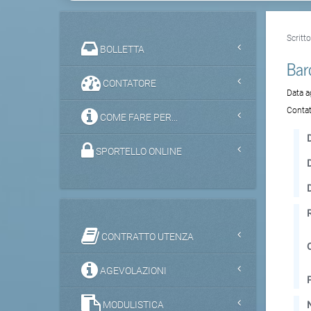
Scritt
BOLLETTA
Bar
CONTATORE
Data 
Contat
COME FARE PER...
D
SPORTELLO ONLINE
CONTRATTO UTENZA
AGEVOLAZIONI
MODULISTICA