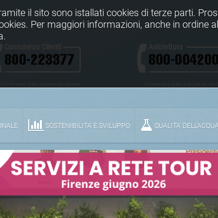
Tramite il sito sono istallati cookies di terze parti. Pr
 cookies. Per maggiori informazioni, anche in ordine al
a.
Numeri verdi gratuiti anche da cellulare
Numeri verdi gratuiti anche da cellu
ONALE
SOSTENIBILITA' E SVILUPPO
QUALITA’ DELL’ACQU