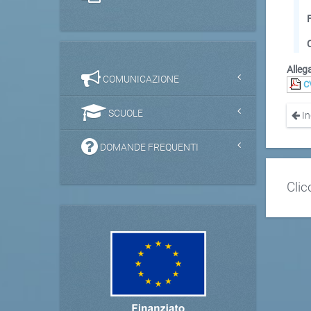
Allega
COMUNICAZIONE
C
SCUOLE
In
DOMANDE FREQUENTI
Clic