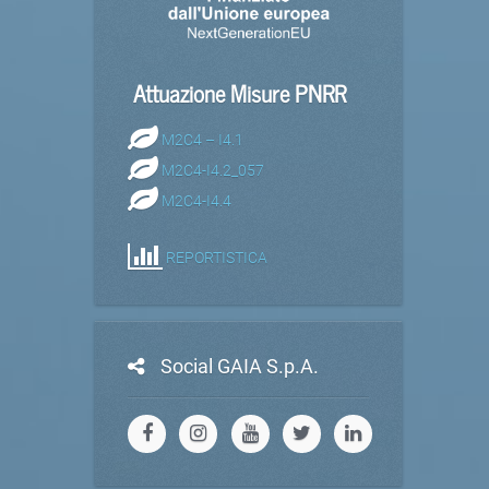
Attuazione Misure PNRR
M2C4 – I4.1
M2C4-I4.2_057
M2C4-I4.4
REPORTISTICA
Social GAIA S.p.A.