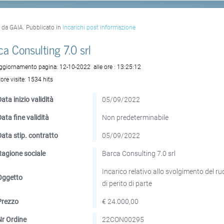
o da GAIA. Pubblicato in
Incarichi post informazione
ca Consulting 7.0 srl
aggiornamento pagina:
12-10-2022
alle ore :
13:25:12
ore visite:
1534 hits
ata inizio validità
05/09/2022
Data fine validità
Non predeterminabile
Data stip. contratto
05/09/2022
Ragione sociale
Barca Consulting 7.0 srl
Incarico relativo allo svolgimento del ru
Oggetto
di perito di parte
Prezzo
€ 24.000,00
Nr Ordine
22CON00295