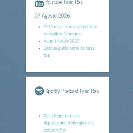
Youtube Feed Rss
07 Agosto 2026
GAIA nella scuola elementare
Vassalle di Viareggio
Auguri Natale 2025
L'acqua pulita parte da casa
tua
Spotify Podcast Feed Rss
Dalla fognatura alla
depurazione, il viaggio delle
acque reflue