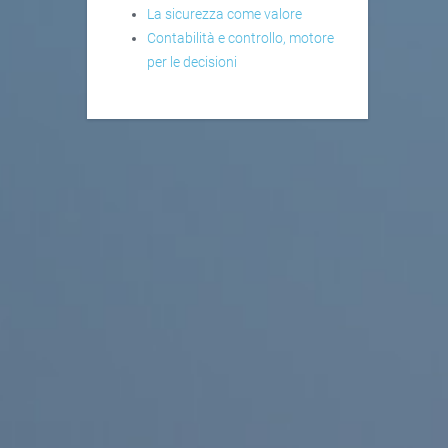
La sicurezza come valore
Contabilità e controllo, motore
per le decisioni