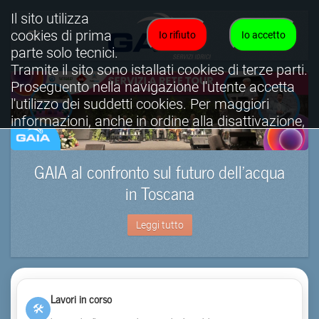
Il sito utilizza
cookies di prima
Io rifiuto
Io accetto
parte solo tecnici.
Tramite il sito sono istallati cookies di terze parti.
Proseguento nella navigazione l'utente accetta
l'utilizzo dei suddetti cookies. Per maggiori
informazioni, anche in ordine alla disattivazione,
è possibile consultare l'informativa cookies
completa.
GAIA al confronto sul futuro dell’acqua
Visualizza informativa completa.
in Toscana
Leggi tutto
Lavori in corso
🛠