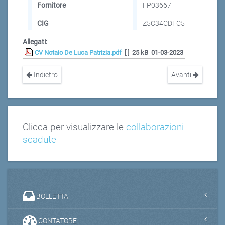
Fornitore
FP03667
CIG
Z5C34CDFC5
Allegati:
CV Notaio De Luca Patrizia.pdf
[ ]
25 kB
01-03-2023
Indietro
Avanti
Clicca per visualizzare le
collaborazioni
scadute
BOLLETTA
CONTATORE