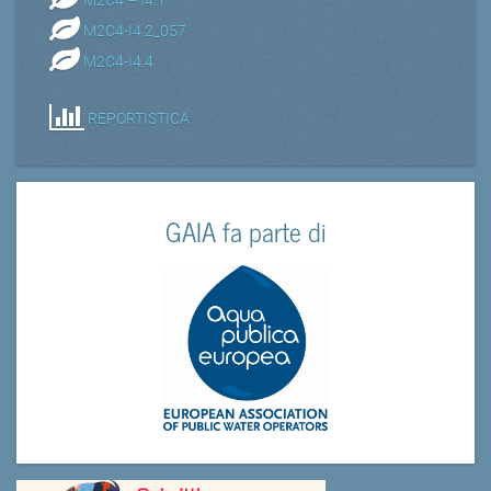
M2C4-I4.2_057
M2C4-I4.4
REPORTISTICA
GAIA fa parte di