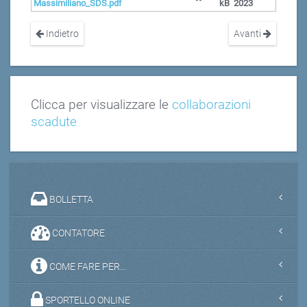
Massimiliano_SDS.pdf
kB
2023
Indietro
Avanti
Clicca per visualizzare le
collaborazioni
scadute
BOLLETTA
CONTATORE
COME FARE PER...
SPORTELLO ONLINE