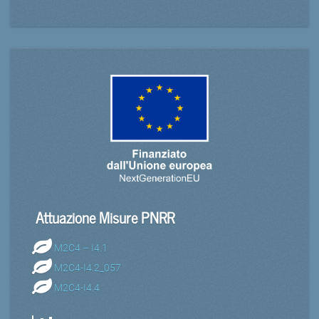
Attuazione Misure PNRR
M2C4 – I4.1
M2C4-I4.2_057
M2C4-I4.4