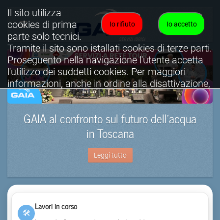
Il sito utilizza
cookies di prima
Io rifiuto
Io accetto
parte solo tecnici.
Tramite il sito sono istallati cookies di terze parti.
Proseguento nella navigazione l'utente accetta
l'utilizzo dei suddetti cookies. Per maggiori
informazioni, anche in ordine alla disattivazione,
è possibile consultare l'informativa cookies
completa.
GAIA al confronto sul futuro dell’acqua
Visualizza informativa completa.
in Toscana
Leggi tutto
Lavori in corso
🛠