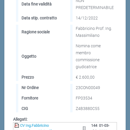
NON
Data fine validità
PREDETERMINABILE
Data stip. contratto
14/12/2022
Fabbricino Prof. Ing.
Ragione sociale
Massimiliano
Nomina come
membro
Oggetto
commissione
giudicatrice
Prezzo
€ 2.600,00
Nr Ordine
23CON00049
Fornitore
FP03534
CIG
Z4B3880C55
Allegati:
CV Ing.Fabbricino
144
01-03-
[ ]