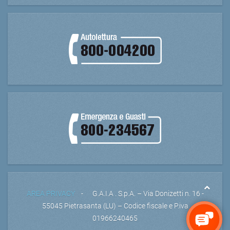
AREA PRIVACY
- G.A.I.A . S.p.A. – Via Donizetti n. 16 -
55045 Pietrasanta (LU) – Codice fiscale e P.iva
01966240465