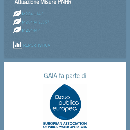
Attuazione Misure PNRR
M2C4 – I4.1
M2C4-I4.2_057
M2C4-I4.4
REPORTISTICA
GAIA fa parte di