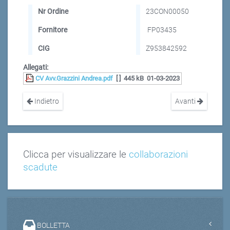
Nr Ordine
23CON00050
Fornitore
FP03435
CIG
Z953842592
Allegati:
CV Avv.Grazzini Andrea.pdf
[ ]
445 kB
01-03-2023
Indietro
Avanti
Clicca per visualizzare le
collaborazioni
scadute
BOLLETTA