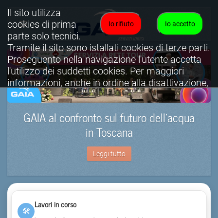
Il sito utilizza
cookies di prima
Io rifiuto
Io accetto
parte solo tecnici.
Tramite il sito sono istallati cookies di terze parti.
Proseguento nella navigazione l'utente accetta
l'utilizzo dei suddetti cookies. Per maggiori
informazioni, anche in ordine alla disattivazione,
è possibile consultare l'informativa cookies
completa.
GAIA al confronto sul futuro dell’acqua
Visualizza informativa completa.
in Toscana
Leggi tutto
Lavori in corso
🛠