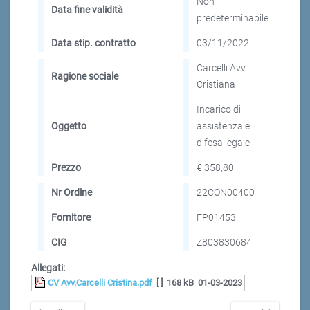
Non
Data fine validità
predeterminabile
Data stip. contratto
03/11/2022
Carcelli Avv.
Ragione sociale
Cristiana
Incarico di
Oggetto
assistenza e
difesa legale
Prezzo
€ 358,80
Nr Ordine
22CON00400
Fornitore
FP01453
CIG
Z803830684
Allegati:
CV Avv.Carcelli Cristina.pdf
[ ]
168 kB
01-03-2023