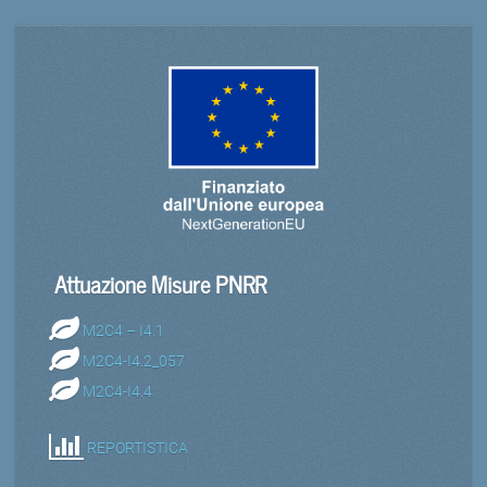
Attuazione Misure PNRR
M2C4 – I4.1
M2C4-I4.2_057
M2C4-I4.4
REPORTISTICA