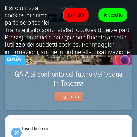
Il sito utilizza
cookies di prima
Io rifiuto
Io accetto
parte solo tecnici.
Tramite il sito sono istallati cookies di terze parti.
Proseguento nella navigazione l'utente accetta
l'utilizzo dei suddetti cookies. Per maggiori
informazioni, anche in ordine alla disattivazione,
è possibile consultare l'informativa cookies
completa.
GAIA al confronto sul futuro dell’acqua
Visualizza informativa completa.
in Toscana
Leggi tutto
Lavori in corso
🛠