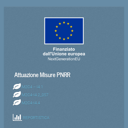
Attuazione Misure PNRR
M2C4 – I4.1
M2C4-I4.2_057
M2C4-I4.4
REPORTISTICA