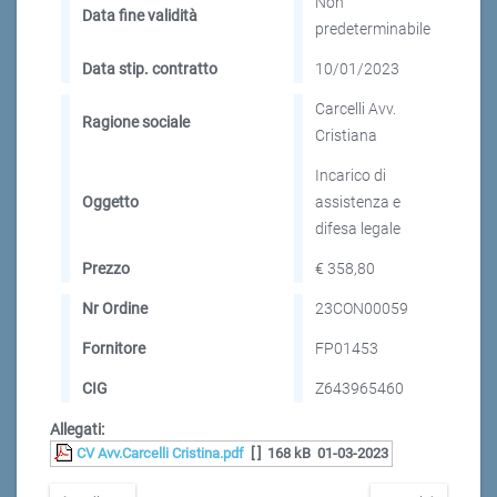
Non
Data fine validità
predeterminabile
Data stip. contratto
10/01/2023
Carcelli Avv.
Ragione sociale
Cristiana
Incarico di
Oggetto
assistenza e
difesa legale
Prezzo
€ 358,80
Nr Ordine
23CON00059
Fornitore
FP01453
CIG
Z643965460
Allegati:
CV Avv.Carcelli Cristina.pdf
[ ]
168 kB
01-03-2023