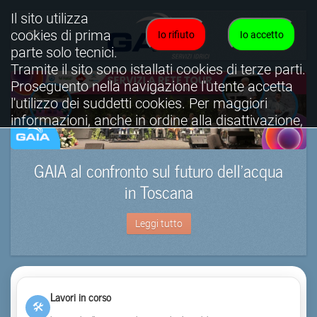
Il sito utilizza
cookies di prima
Io rifiuto
Io accetto
parte solo tecnici.
Tramite il sito sono istallati cookies di terze parti.
Proseguento nella navigazione l'utente accetta
l'utilizzo dei suddetti cookies. Per maggiori
informazioni, anche in ordine alla disattivazione,
è possibile consultare l'informativa cookies
completa.
GAIA al confronto sul futuro dell’acqua
Visualizza informativa completa.
in Toscana
Leggi tutto
Lavori in corso
🛠