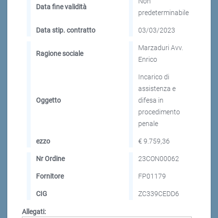
Non
Data fine validità
predeterminabile
Data stip. contratto
03/03/2023
Marzaduri Avv.
Ragione sociale
Enrico
Incarico di
assistenza e
Oggetto
difesa in
procedimento
penale
ezzo
€ 9.759,36
Nr Ordine
23CON00062
Fornitore
FP01179
CIG
ZC339CEDD6
Allegati: