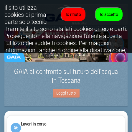
Il sito utilizza
cookies di prima
Io rifiuto
Io accetto
parte solo tecnici.
Tramite il sito sono istallati cookies di terze parti.
Proseguento nella navigazione l'utente accetta
l'utilizzo dei suddetti cookies. Per maggiori
informazioni, anche in ordine alla disattivazione,
è possibile consultare l'informativa cookies
completa.
GAIA al confronto sul futuro dell’acqua
Visualizza informativa completa.
in Toscana
Leggi tutto
Lavori in corso
🛠