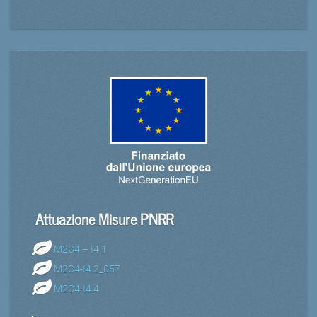
Attuazione Misure PNRR
M2C4 – I4.1
M2C4-I4.2_057
M2C4-I4.4