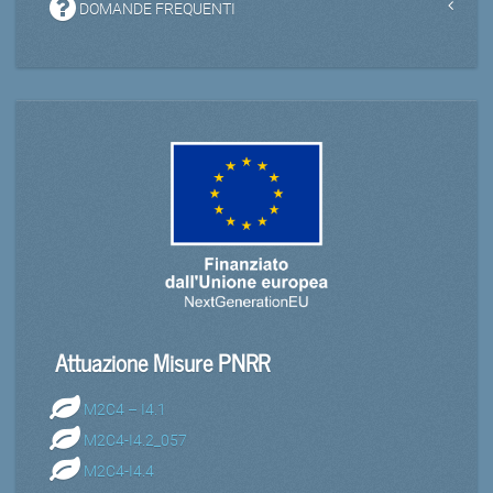
DOMANDE FREQUENTI
Attuazione Misure PNRR
M2C4 – I4.1
M2C4-I4.2_057
M2C4-I4.4