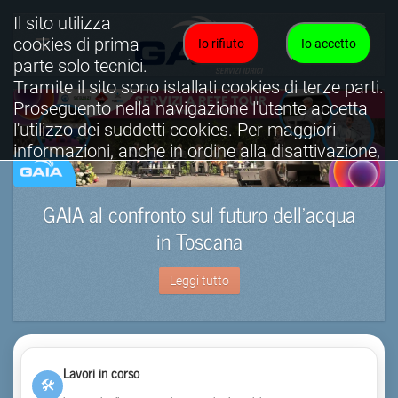
Il sito utilizza
cookies di prima
Io rifiuto
Io accetto
parte solo tecnici.
Tramite il sito sono istallati cookies di terze parti.
Proseguento nella navigazione l'utente accetta
l'utilizzo dei suddetti cookies. Per maggiori
informazioni, anche in ordine alla disattivazione,
è possibile consultare l'informativa cookies
completa.
GAIA al confronto sul futuro dell’acqua
Visualizza informativa completa.
in Toscana
Leggi tutto
Lavori in corso
🛠