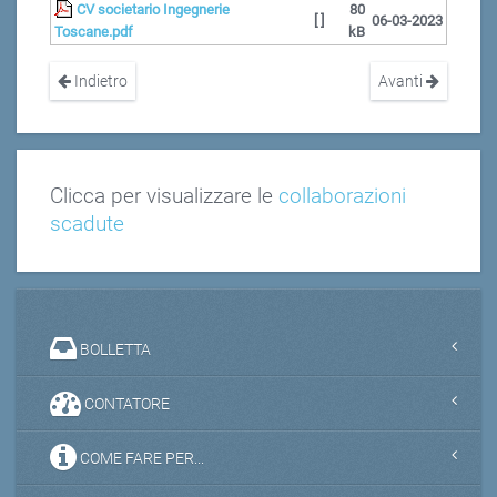
CV societario Ingegnerie
80
[ ]
06-03-2023
Toscane.pdf
kB
Indietro
Avanti
Clicca per visualizzare le
collaborazioni
scadute
BOLLETTA
CONTATORE
COME FARE PER...