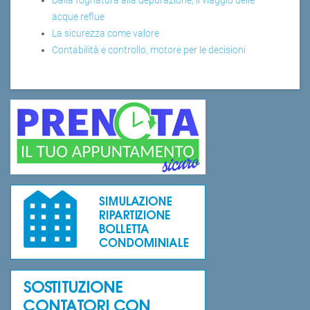
acque reflue
La sicurezza come valore
Contabilità e controllo, motore per le decisioni