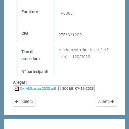
Fornitore
FP03851
CIG
97563212C9
Affidamento diretto art.1 c.2
Tipo di
let.a) L. 120/2020
procedura
N° partecipanti
Allegati:
Cv_AMLanza 2023.pdf
[ ]
206 kB
07-12-2023
Indietro
Avanti