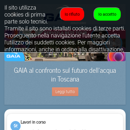
Il sito utilizza
cookies di prima
Io rifiuto
Io accetto
parte solo tecnici.
Tramite il sito sono istallati cookies di terze parti.
Proseguento nella navigazione l'utente accetta
l'utilizzo dei suddetti cookies. Per maggiori
informazioni, anche in ordine alla disattivazione,
è possibile consultare l'informativa cookies
completa.
GAIA al confronto sul futuro dell’acqua
Visualizza informativa completa.
in Toscana
Leggi tutto
Lavori in corso
🛠