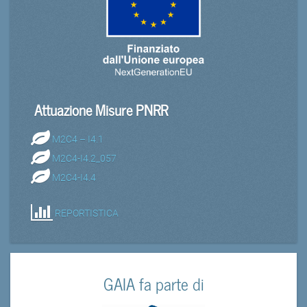
Attuazione Misure PNRR
M2C4 – I4.1
M2C4-I4.2_057
M2C4-I4.4
REPORTISTICA
GAIA fa parte di