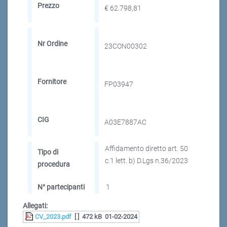
Prezzo
€ 62.798,81
Nr Ordine
23CON00302
Fornitore
FP03947
CIG
A03E7887AC
Affidamento diretto art. 50
Tipo di
c.1 lett. b) D.Lgs n.36/2023
procedura
N° partecipanti
1
Allegati:
CV_2023.pdf
[ ]
472 kB
01-02-2024