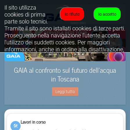
Il sito utilizza
cookies di prima
Io rifiuto
Io accetto
parte solo tecnici.
Tramite il sito sono istallati cookies di terze parti.
Proseguento nella navigazione l'utente accetta
l'utilizzo dei suddetti cookies. Per maggiori
informazioni, anche in ordine alla disattivazione,
è possibile consultare l'informativa cookies
completa.
GAIA al confronto sul futuro dell’acqua
Visualizza informativa completa.
in Toscana
Leggi tutto
Lavori in corso
🛠