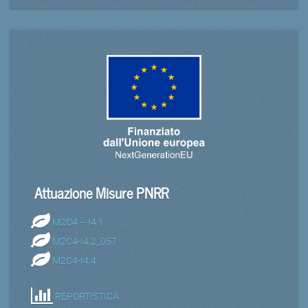
Attuazione Misure PNRR
M2C4 – I4.1
M2C4-I4.2_057
M2C4-I4.4
REPORTISTICA