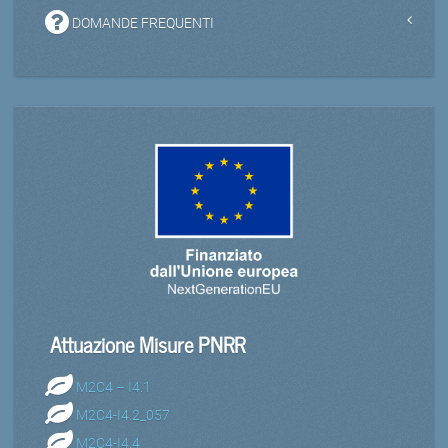
DOMANDE FREQUENTI
Attuazione Misure PNRR
M2C4 – I4.1
M2C4-I4.2_057
M2C4-I4.4