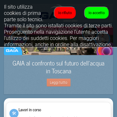
Il sito utilizza
cookies di prima
Io rifiuto
Io accetto
parte solo tecnici.
Tramite il sito sono istallati cookies di terze parti.
Proseguento nella navigazione l'utente accetta
l'utilizzo dei suddetti cookies. Per maggiori
informazioni, anche in ordine alla disattivazione,
è possibile consultare l'informativa cookies
completa.
GAIA al confronto sul futuro dell’acqua
Visualizza informativa completa.
in Toscana
Leggi tutto
Lavori in corso
🛠