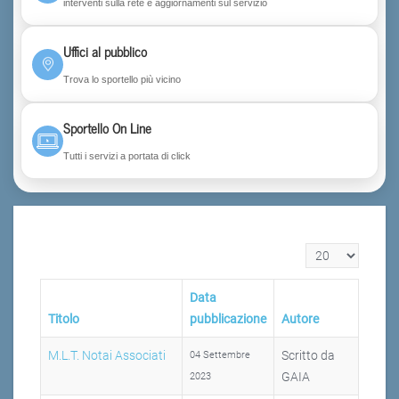
interventi sulla rete e aggiornamenti sul servizio
Uffici al pubblico
Trova lo sportello più vicino
Sportello On Line
Tutti i servizi a portata di click
Visualizza n.
Data
Titolo
pubblicazione
Autore
M.L.T. Notai Associati
Scritto da
04 Settembre
GAIA
2023