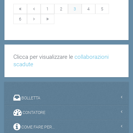
1
2
3
4
5
6
Clicca per visualizzare le
collaborazioni
scadute
BOLLETTA
CONTATORE
COME FARE PER...