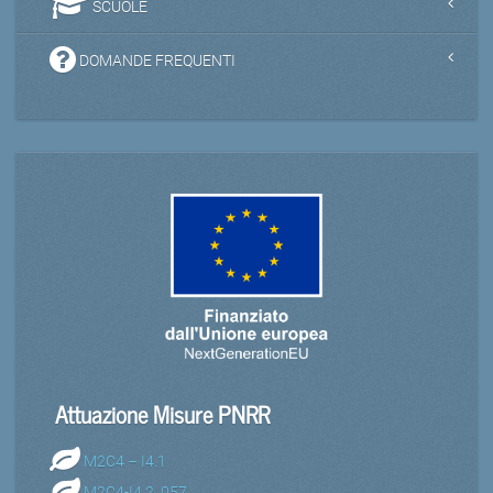
SCUOLE
DOMANDE FREQUENTI
Attuazione Misure PNRR
M2C4 – I4.1
M2C4-I4.2_057