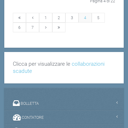
Pagina 4 di 22
1
2
3
4
5
6
7
Clicca per visualizzare le
collaborazioni
scadute
BOLLETTA
CONTATORE