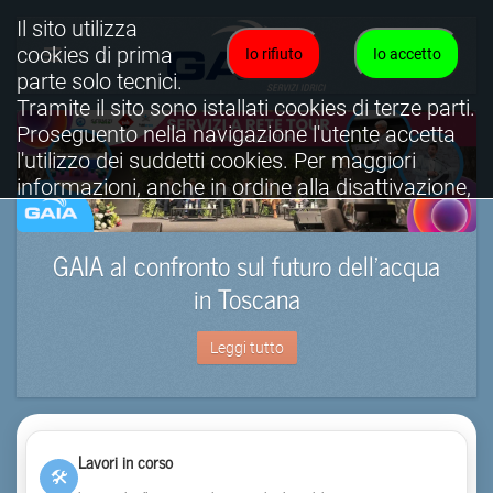
Il sito utilizza
cookies di prima
Io rifiuto
Io accetto
parte solo tecnici.
Tramite il sito sono istallati cookies di terze parti.
Proseguento nella navigazione l'utente accetta
l'utilizzo dei suddetti cookies. Per maggiori
informazioni, anche in ordine alla disattivazione,
è possibile consultare l'informativa cookies
completa.
GAIA al confronto sul futuro dell’acqua
Visualizza informativa completa.
in Toscana
Leggi tutto
Lavori in corso
🛠