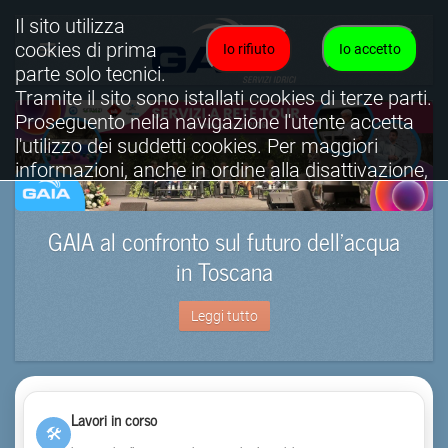
Il sito utilizza
cookies di prima
Io rifiuto
Io accetto
parte solo tecnici.
Tramite il sito sono istallati cookies di terze parti.
Proseguento nella navigazione l'utente accetta
l'utilizzo dei suddetti cookies. Per maggiori
informazioni, anche in ordine alla disattivazione,
è possibile consultare l'informativa cookies
completa.
GAIA al confronto sul futuro dell’acqua
Visualizza informativa completa.
in Toscana
Leggi tutto
Lavori in corso
🛠