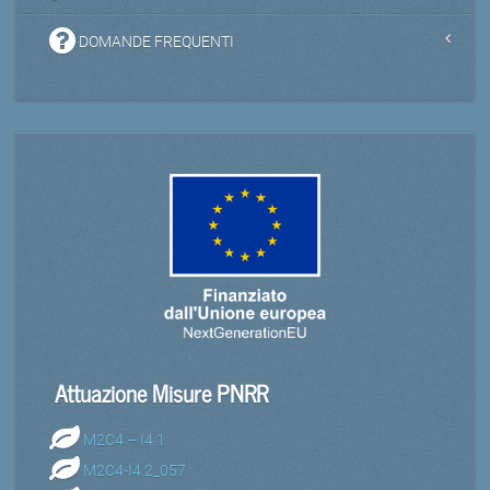
DOMANDE FREQUENTI
Attuazione Misure PNRR
M2C4 – I4.1
M2C4-I4.2_057