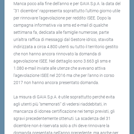
Manca poco alla fine dell'anno e per GAIA S.p.A. la data del
"31 dicembre" rappresenta soprattutto l'ultimo giorno utile
per rinnovare l'agevolazione per reddito ISEE. Dopo la
campagna informativa via sms ed e-mail di qualche
settimana fa, dedicata alle famiglie numerose, parte
un'altra raffica di messaggi dal Gestore idrico, stavolta
indirizzata a circa 4.800 utenti su tutto il territorio gestito
che non hanno ancora rinnovato la domanda di
agevolazione ISEE. Nel dettaglio sono 3.663 gli sms e
1.080 e-mail inviate alle utenze che avevano attiva
l'agevolazione ISEE nel 2016 ma che per l'anno in corso
2017 non hanno ancora presentato domanda.
La misura di GAIA S.p.A. è utile soprattutto perché evita
agli utenti più "smemorati" di vedersi riaddebitati, in
mancanza di idonea certificazione nei tempi previsti, gli
sgravi precedentemente ottenuti. La scadenza del 31
dicembre non è riservata solo a chi deve rinnovare la
domanda presentata nell'anno precedente, ma anche per