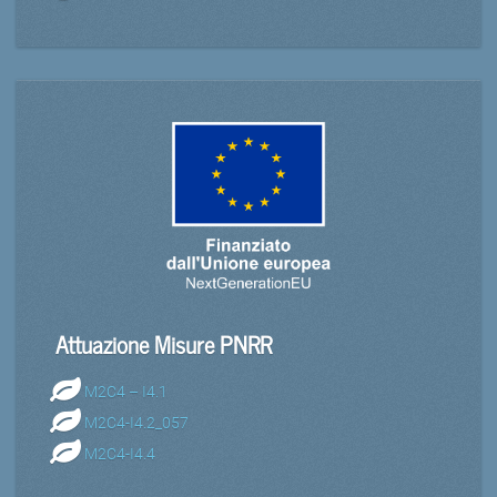
Attuazione Misure PNRR
M2C4 – I4.1
M2C4-I4.2_057
M2C4-I4.4