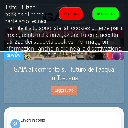
Il sito utilizza
cookies di prima
Io rifiuto
Io accetto
parte solo tecnici.
Tramite il sito sono istallati cookies di terze parti.
Proseguento nella navigazione l'utente accetta
l'utilizzo dei suddetti cookies. Per maggiori
informazioni, anche in ordine alla disattivazione,
è possibile consultare l'informativa cookies
completa.
GAIA al confronto sul futuro dell’acqua
Visualizza informativa completa.
in Toscana
Leggi tutto
Lavori in corso
🛠