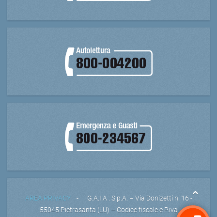
AREA PRIVACY
- G.A.I.A . S.p.A. – Via Donizetti n. 16 -
55045 Pietrasanta (LU) – Codice fiscale e P.iva