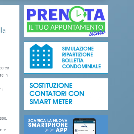
lla
icerca
re in
 il
sse.
 ore