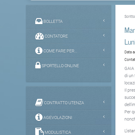
Scritt
BOLLETTA
Man
CONTATORE
Lun
COME FARE PER...
Data 
Contat
SPORTELLO ONLINE
GAIA 
di un
locazi
Il pre
succe
CONTRATTO UTENZA
dell’
Per q
AGEVOLAZIONI
nonch
L’ist
MODULISTICA