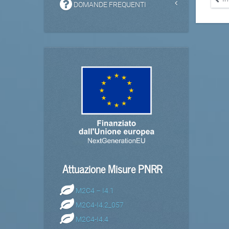
DOMANDE FREQUENTI
Attuazione Misure PNRR
M2C4 – I4.1
M2C4-I4.2_057
M2C4-I4.4