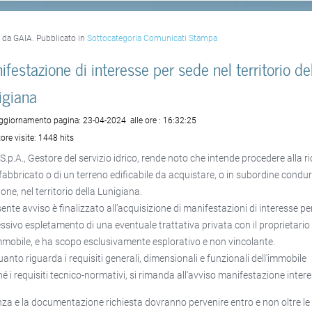
o da GAIA. Pubblicato in
Sottocategoria Comunicati Stampa
ifestazione di interesse per sede nel territorio de
igiana
aggiornamento pagina:
23-04-2024
alle ore :
16:32:25
ore visite:
1448 hits
S.p.A., Gestore del servizio idrico, rende noto che intende procedere alla r
 fabbricato o di un terreno edificabile da acquistare, o in subordine condur
one, nel territorio della Lunigiana.
sente avviso è finalizzato all’acquisizione di manifestazioni di interesse per
ssivo espletamento di una eventuale trattativa privata con il proprietario
immobile, e ha scopo esclusivamente esplorativo e non vincolante.
uanto riguarda i requisiti generali, dimensionali e funzionali dell'immobile
é i requisiti tecnico-normativi, si rimanda all'avviso manifestazione intere
anza e la documentazione richiesta dovranno pervenire entro e non oltre le