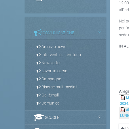
12:00
all’in
Nell’
per l'
COMUNICAZIONE
sede 
IN A
Archivio news
Interventi sul territorio
Newsletter
Lavori in corso
Campagne
Risorse multimediali
Allega
Gai@mail
M
Comunica
2024_
A
LUNI
SCUOLE
In