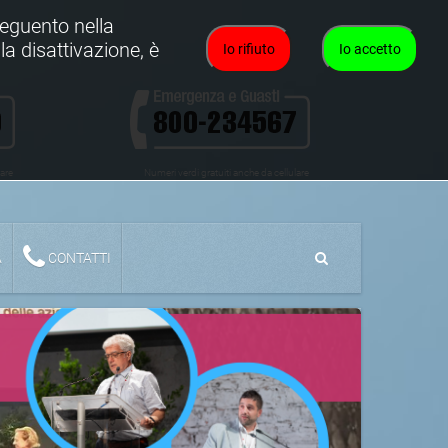
oseguento nella
la disattivazione, è
Io rifiuto
Io accetto
lare
Numeri verdi gratuiti anche da cellulare
A
CONTATTI