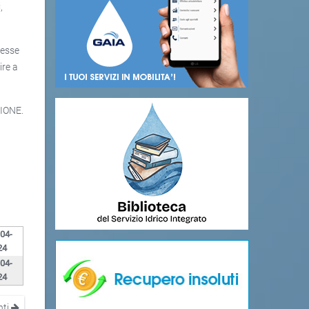
,
resse
ire a
IONE.
-04-
24
-04-
24
nti