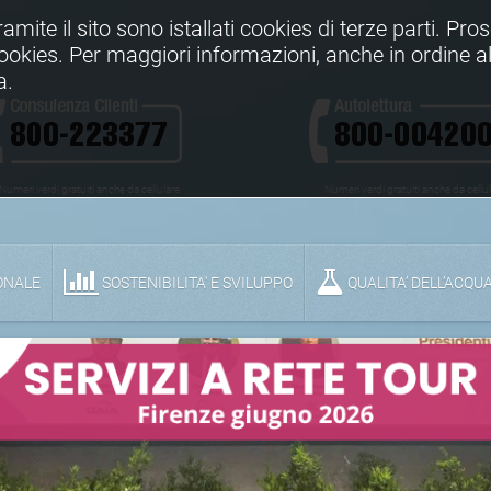
Tramite il sito sono istallati cookies di terze parti. Pr
 cookies. Per maggiori informazioni, anche in ordine al
a.
Numeri verdi gratuiti anche da cellulare
Numeri verdi gratuiti anche da cellu
ONALE
SOSTENIBILITA' E SVILUPPO
QUALITA’ DELL’ACQU