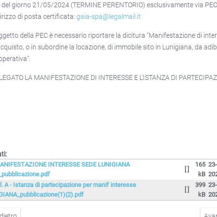
 del giorno 21/05/2024 (TERMINE PERENTORIO) esclusivamente via PEC
dirizzo di posta certificata:
gaia-spa@legalmail.it
oggetto della PEC è necessario riportare la dicitura "Manifestazione di inte
acquisto, o in subordine la locazione, di immobile sito in Lunigiana, da adib
operativa".
LLEGATO LA MANIFESTAZIONE DI INTERESSE E L'ISTANZA DI PARTECIPAZ
ti:
ANIFESTAZIONE INTERESSE SEDE LUNIGIANA
165
23
[ ]
pubblicazione.pdf
kB
20
ll. A - Istanza di partecipazione per manif interesse
399
23
[ ]
GIANA_pubblicazione(1)(2).pdf
kB
20
dietro
Ava