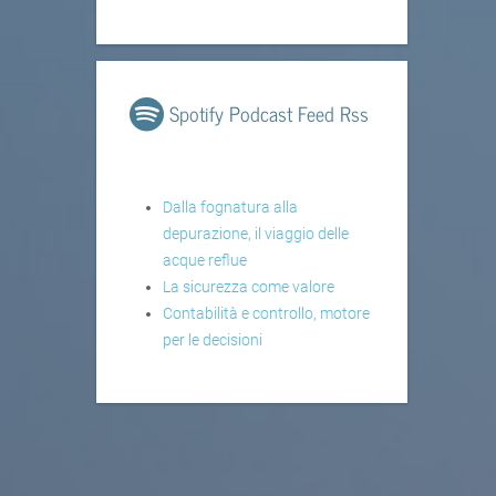
Spotify Podcast Feed Rss
Dalla fognatura alla
depurazione, il viaggio delle
acque reflue
La sicurezza come valore
Contabilità e controllo, motore
per le decisioni