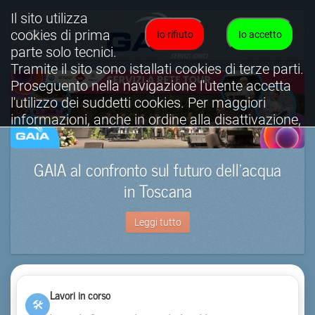
Il sito utilizza
cookies di prima
Io rifiuto
Io accetto
parte solo tecnici.
Tramite il sito sono istallati cookies di terze parti.
Proseguento nella navigazione l'utente accetta
l'utilizzo dei suddetti cookies. Per maggiori
informazioni, anche in ordine alla disattivazione,
è possibile consultare l'informativa cookies
completa.
GAIA al confronto sul futuro dell’acqua
Visualizza informativa completa.
in Toscana
Leggi tutto
Lavori in corso
🛠