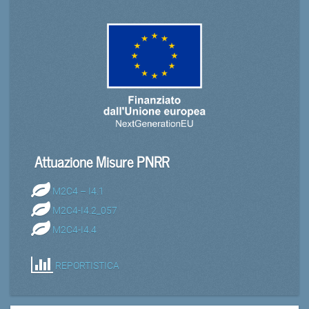
Attuazione Misure PNRR
M2C4 – I4.1
M2C4-I4.2_057
M2C4-I4.4
REPORTISTICA