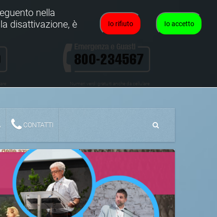
oseguento nella
la disattivazione, è
Io rifiuto
Io accetto
lare
Numeri verdi gratuiti anche da cellulare
A
CONTATTI