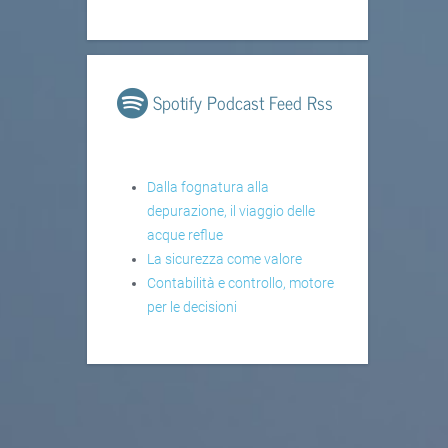
Spotify Podcast Feed Rss
Dalla fognatura alla
depurazione, il viaggio delle
acque reflue
La sicurezza come valore
Contabilità e controllo, motore
per le decisioni