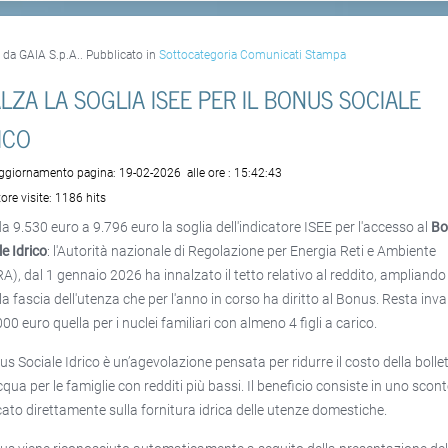
o da GAIA S.p.A.. Pubblicato in
Sottocategoria Comunicati Stampa
ALZA LA SOGLIA ISEE PER IL BONUS SOCIALE
ICO
aggiornamento pagina:
19-02-2026
alle ore :
15:42:43
ore visite:
1186 hits
da 9.530 euro a 9.796 euro la soglia dell'indicatore ISEE per l'accesso al
Bo
le Idrico
: l'Autorità nazionale di Regolazione per Energia Reti e Ambiente
A), dal 1 gennaio 2026 ha innalzato il tetto relativo al reddito, ampliando
 la fascia dell'utenza che per l'anno in corso ha diritto al Bonus. Resta inva
00 euro quella per i nuclei familiari con almeno 4 figli a carico.
nus Sociale Idrico è un’agevolazione pensata per ridurre il costo della bolle
cqua per le famiglie con redditi più bassi. Il beneficio consiste in uno scon
cato direttamente sulla fornitura idrica delle utenze domestiche.