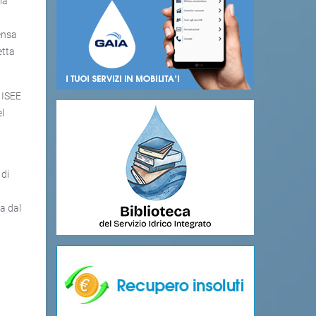
la
ensa
etta
 ISEE
el
 di
a dal