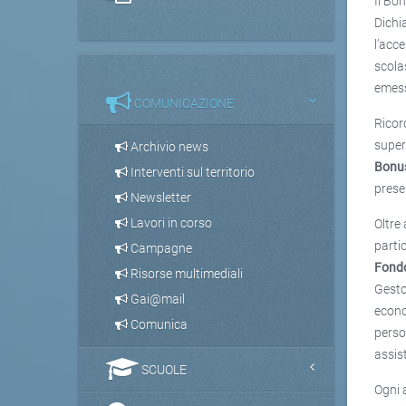
Il Bo
Dichi
l’acc
scola
emes
COMUNICAZIONE
Ricor
super
Archivio news
Bonus
Interventi sul territorio
prese
Newsletter
Lavori in corso
Oltre 
parti
Campagne
Fondo
Risorse multimediali
Gesto
Gai@mail
econo
Comunica
person
assis
SCUOLE
Ogni 