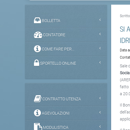
Scritt
BOLLETTA
SI 
CONTATORE
IDR
COME FARE PER...
Data 
Contat
SPORTELLO ONLINE
Sale 
Socia
(ARER
fatto
a 20.0
CONTRATTO UTENZA
Il Bo
dell’a
AGEVOLAZIONI
appli
MODULISTICA