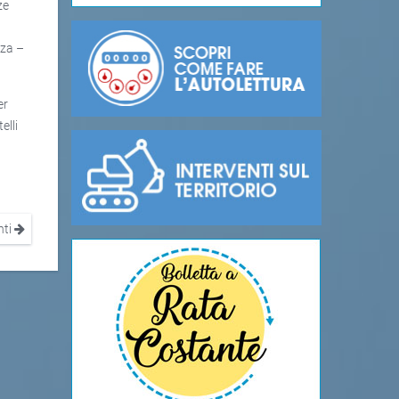
ze
nza –
er
elli
nti