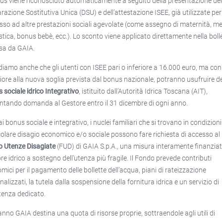
nus viene riconosciuto automaticamente a seguito della presentazione del
arazione Sostitutiva Unica (DSU) e dell’attestazione ISEE, già utilizzate per
esso ad altre prestazioni sociali agevolate (come assegno di maternità, m
stica, bonus bebè, ecc.). Lo sconto viene applicato direttamente nella boll
sa da GAIA.
diamo anche che gli utenti con ISEE pari o inferiore a 16.000 euro, ma con
iore alla nuova soglia prevista dal bonus nazionale, potranno usufruire d
 sociale idrico Integrativo
, istituito dall’Autorità Idrica Toscana (AIT),
ntando domanda al Gestore entro il 31 dicembre di ogni anno.
ai bonus sociale e integrativo, i nuclei familiari che si trovano in condizioni
colare disagio economico e/o sociale possono fare richiesta di accesso al
 Utenze Disagiate
(FUD) di GAIA S.p.A., una misura interamente finanziat
re idrico a sostegno dell’utenza più fragile. Il Fondo prevede contributi
mici per il pagamento delle bollette dell’acqua, piani di rateizzazione
alizzati, la tutela dalla sospensione della fornitura idrica e un servizio di
tenza dedicato.
anno GAIA destina una quota di risorse proprie, sottraendole agli utili di