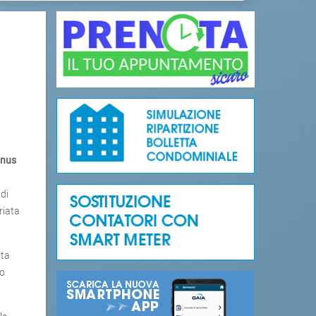
nus
 di
riata
tta
to