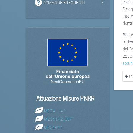
eserc
DOMANDE FREQUENTI
Disag
interv
rientr
Per a
l'ade
del G
22337
spa.i
In
Attuazione Misure PNRR
M2C4 – I4.1
M2C4-I4.2_057
M2C4-I4.4