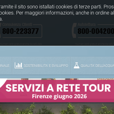
Tramite il sito sono istallati cookies di terze parti. Pr
 cookies. Per maggiori informazioni, anche in ordine al
a.
Numeri verdi gratuiti anche da cellulare
Numeri verdi gratuiti anche da cellu
ONALE
SOSTENIBILITA' E SVILUPPO
QUALITA’ DELL’ACQU