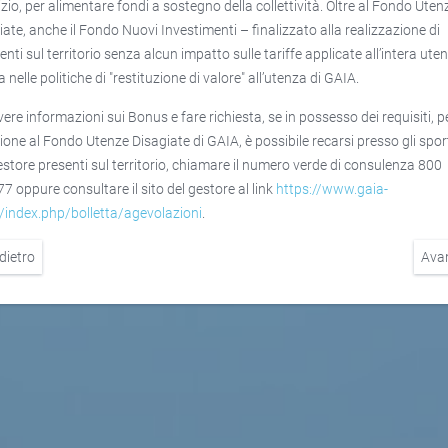
izio, per alimentare fondi a sostegno della collettività. Oltre al Fondo Uten
iate, anche il Fondo Nuovi Investimenti – finalizzato alla realizzazione di
enti sul territorio senza alcun impatto sulle tariffe applicate all’intera ute
a nelle politiche di "restituzione di valore" all’utenza di GAIA.
vere informazioni sui Bonus e fare richiesta, se in possesso dei requisiti, p
sione al Fondo Utenze Disagiate di GAIA, è possibile recarsi presso gli sport
estore presenti sul territorio, chiamare il numero verde di consulenza 800
7 oppure consultare il sito del gestore al link
https://www.gaia-
t/index.php/bolletta/agevolazioni
.
dietro
Ava