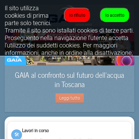
Il sito utilizza
cookies di prima
Io rifiuto
Io accetto
parte solo tecnici.
Tramite il sito sono istallati cookies di terze parti.
Proseguento nella navigazione l'utente accetta
l'utilizzo dei suddetti cookies. Per maggiori
informazioni, anche in ordine alla disattivazione,
è possibile consultare l'informativa cookies
completa.
GAIA al confronto sul futuro dell’acqua
Visualizza informativa completa.
in Toscana
Leggi tutto
Lavori in corso
🛠