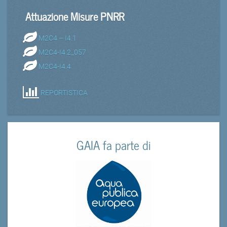
Attuazione Misure PNRR
M2C4 – I4.1
M2C4-I4.2_057
M2C4-I4.4
REPORTISTICA
GAIA fa parte di