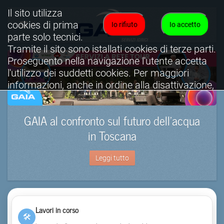
Il sito utilizza
cookies di prima
Io rifiuto
Io accetto
parte solo tecnici.
Tramite il sito sono istallati cookies di terze parti.
Proseguento nella navigazione l'utente accetta
l'utilizzo dei suddetti cookies. Per maggiori
informazioni, anche in ordine alla disattivazione,
è possibile consultare l'informativa cookies
completa.
GAIA al confronto sul futuro dell’acqua
Visualizza informativa completa.
in Toscana
Leggi tutto
Lavori in corso
🛠