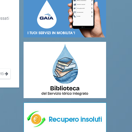
l
ssati
nti