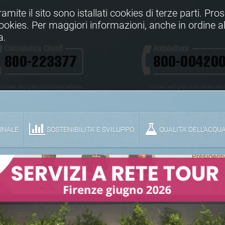
Tramite il sito sono istallati cookies di terze parti. Pr
 cookies. Per maggiori informazioni, anche in ordine al
a.
Numeri verdi gratuiti anche da cellulare
Numeri verdi gratuiti anche da cellu
ONALE
SOSTENIBILITA' E SVILUPPO
QUALITA’ DELL’ACQU