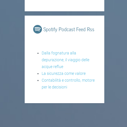
Spotify Podcast Feed Rss
Dalla fognatura alla
depurazione, il viaggio delle
acque reflue
La sicurezza come valore
Contabilità e controllo, motore
per le decisioni