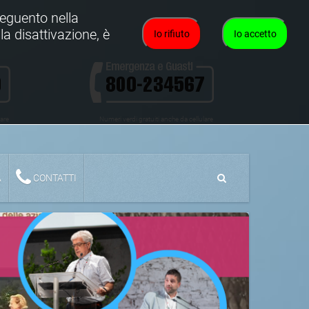
oseguento nella
la disattivazione, è
Io rifiuto
Io accetto
lare
Numeri verdi gratuiti anche da cellulare
A
CONTATTI