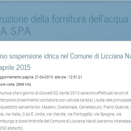
rruzione della fornitura dell'acqua
.A. S.P.A.
iso sospensione idrica nel Comune di Licciana Na
aprile 2015
aggiornamento pagina:
21-04-2015
alle ore :
12:51:21
ore visite:
2899 hits
munica che il giorno di Giovedì 02 Aprile 2015 saranno effettuati lavori di
enzione (inserimento contatore con valvola tarata) ) sulla rete principal
acquedotto servente loc. Masero, Costamala, Canalescuro, Piano Quercia, 
a, via Italia, C.so E. Unita, via Irlanda, via Portogallo, via Spagna, via
mburgo e zone limitrofe del Comune di Licciana Nardi (saranno interessa
 250 abitanti)