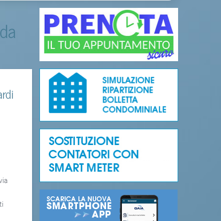
 da
rdi
e
via
ti