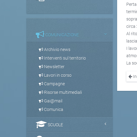
Perta
termin
sopra
circa
Al ri
COMUNICAZIONE
lasci
I lavo
Archivio news
atmos
Interventi sul territorio
La so
Newsletter
Lavori in corso
In
Campagne
Risorse multimediali
Gai@mail
Comunica
SCUOLE