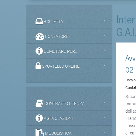
Inte
BOLLETTA
G.A.I
CONTATORE
COME FARE PER...
Avv
02 
SPORTELLO ONLINE
Data 
Contat
Si co
CONTRATTO UTENZA
manut
dell’
AGEVOLAZIONI
Franci
Lusse
circa
MODULISTICA