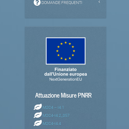
DOMANDE FREQUENTI
Attuazione Misure PNRR
M2C4 – I4.1
M2C4-I4.2_057
M2C4-I4.4