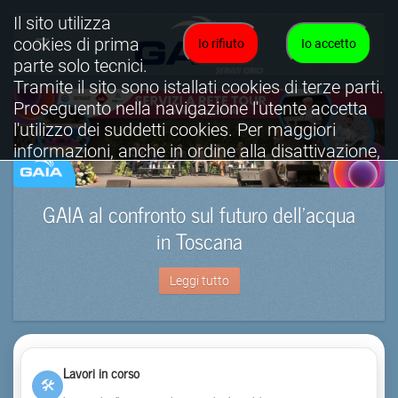
Il sito utilizza
cookies di prima
Io rifiuto
Io accetto
parte solo tecnici.
Tramite il sito sono istallati cookies di terze parti.
Proseguento nella navigazione l'utente accetta
l'utilizzo dei suddetti cookies. Per maggiori
informazioni, anche in ordine alla disattivazione,
è possibile consultare l'informativa cookies
completa.
GAIA al confronto sul futuro dell’acqua
Visualizza informativa completa.
in Toscana
Leggi tutto
Lavori in corso
🛠