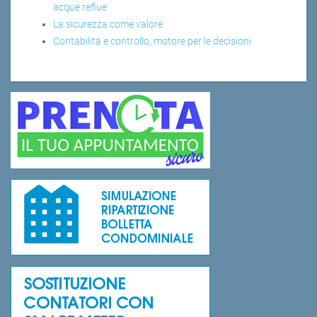
acque reflue
La sicurezza come valore
Contabilità e controllo, motore per le decisioni