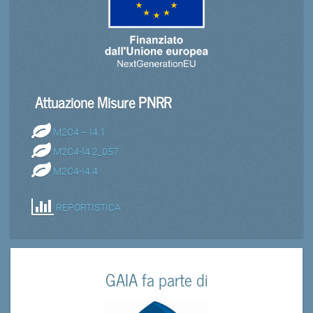
Attuazione Misure PNRR
M2C4 – I4.1
M2C4-I4.2_057
M2C4-I4.4
REPORTISTICA
GAIA fa parte di