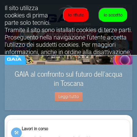
Il sito utilizza
cookies di prima
Io rifiuto
Io accetto
parte solo tecnici.
Tramite il sito sono istallati cookies di terze parti.
Proseguento nella navigazione l'utente accetta
l'utilizzo dei suddetti cookies. Per maggiori
informazioni, anche in ordine alla disattivazione,
è possibile consultare l'informativa cookies
completa.
GAIA al confronto sul futuro dell’acqua
Visualizza informativa completa.
in Toscana
Leggi tutto
Lavori in corso
🛠