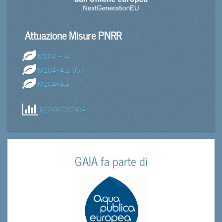
Attuazione Misure PNRR
M2C4 – I4.1
M2C4-I4.2_057
M2C4-I4.4
REPORTISTICA
GAIA fa parte di