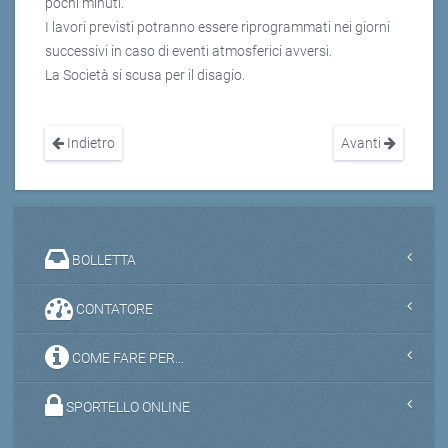
pochi minuti.
I lavori previsti potranno essere riprogrammati nei giorni
successivi in caso di eventi atmosferici avversi.
La Società si scusa per il disagio.
Indietro
Avanti
BOLLETTA
CONTATORE
COME FARE PER...
SPORTELLO ONLINE