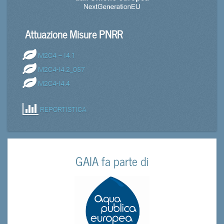
Attuazione Misure PNRR
M2C4 – I4.1
M2C4-I4.2_057
M2C4-I4.4
REPORTISTICA
GAIA fa parte di