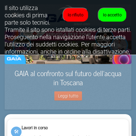
Il sito utilizza
cookies di prima
Io rifiuto
Io accetto
parte solo tecnici.
Tramite il sito sono istallati cookies di terze parti.
Proseguento nella navigazione l'utente accetta
l'utilizzo dei suddetti cookies. Per maggiori
informazioni, anche in ordine alla disattivazione,
è possibile consultare l'informativa cookies
completa.
GAIA al confronto sul futuro dell’acqua
Visualizza informativa completa.
in Toscana
Leggi tutto
Lavori in corso
🛠