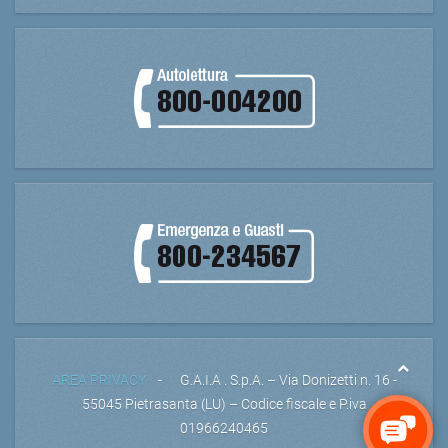
AREA PRIVACY
- G.A.I.A . S.p.A. – Via Donizetti n. 16 -
55045 Pietrasanta (LU) – Codice fiscale e P.iva
01966240465