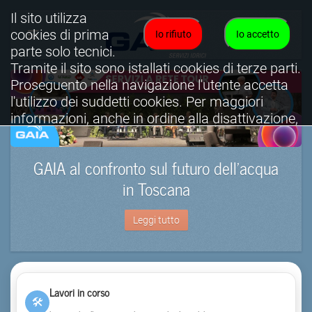
Il sito utilizza
cookies di prima
Io rifiuto
Io accetto
parte solo tecnici.
Tramite il sito sono istallati cookies di terze parti.
Proseguento nella navigazione l'utente accetta
l'utilizzo dei suddetti cookies. Per maggiori
informazioni, anche in ordine alla disattivazione,
è possibile consultare l'informativa cookies
completa.
GAIA al confronto sul futuro dell’acqua
Visualizza informativa completa.
in Toscana
Leggi tutto
Lavori in corso
🛠