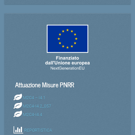
Attuazione Misure PNRR
M2C4 – I4.1
M2C4-I4.2_057
M2C4-I4.4
REPORTISTICA