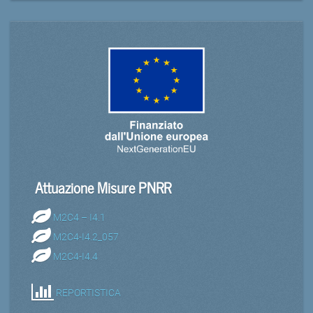
Attuazione Misure PNRR
M2C4 – I4.1
M2C4-I4.2_057
M2C4-I4.4
REPORTISTICA