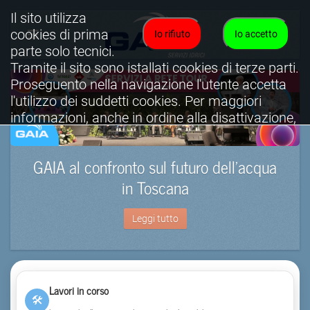
Il sito utilizza
cookies di prima
Io rifiuto
Io accetto
parte solo tecnici.
Tramite il sito sono istallati cookies di terze parti.
Proseguento nella navigazione l'utente accetta
l'utilizzo dei suddetti cookies. Per maggiori
informazioni, anche in ordine alla disattivazione,
è possibile consultare l'informativa cookies
completa.
GAIA al confronto sul futuro dell’acqua
Visualizza informativa completa.
in Toscana
Leggi tutto
Lavori in corso
🛠