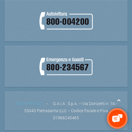
AREA PRIVACY
- G.A.I.A . S.p.A. – Via Donizetti n. 16 -
55045 Pietrasanta (LU) – Codice fiscale e P.iva
01966240465