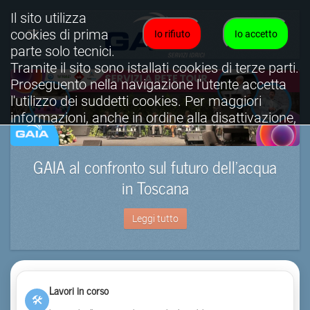
Il sito utilizza
cookies di prima
Io rifiuto
Io accetto
parte solo tecnici.
Tramite il sito sono istallati cookies di terze parti.
Proseguento nella navigazione l'utente accetta
l'utilizzo dei suddetti cookies. Per maggiori
informazioni, anche in ordine alla disattivazione,
è possibile consultare l'informativa cookies
completa.
GAIA al confronto sul futuro dell’acqua
Visualizza informativa completa.
in Toscana
Leggi tutto
Lavori in corso
🛠