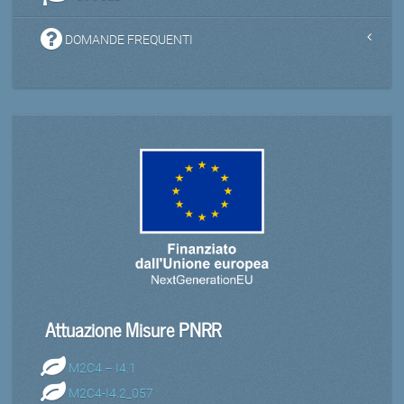
DOMANDE FREQUENTI
Attuazione Misure PNRR
M2C4 – I4.1
M2C4-I4.2_057