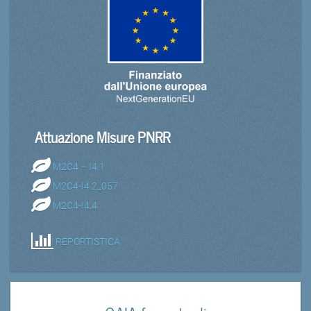
Attuazione Misure PNRR
M2C4 – I4.1
M2C4-I4.2_057
M2C4-I4.4
REPORTISTICA