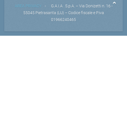
AREA PRIVACY
- G.A.I.A . S.p.A. – Via Donizetti n. 16 -
55045 Pietrasanta (LU) – Codice fiscale e P.iva
01966240465