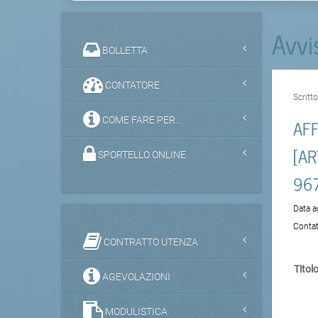
Avvi
BOLLETTA
CONTATORE
Scritt
COME FARE PER...
AFF
[AR
SPORTELLO ONLINE
96
Data 
Contat
CONTRATTO UTENZA
Titolo
AGEVOLAZIONI
MODULISTICA