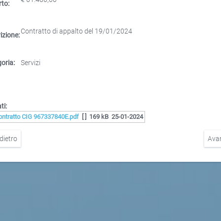
to:
Contratto di appalto del 19/01/2024
izione:
oria:
Servizi
ti:
ontratto CIG 967337840E.pdf
[ ]
169 kB
25-01-2024
dietro
Ava