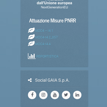
Attuazione Misure PNRR
M2C4 – I4.1
M2C4-I4.2_057
M2C4-I4.4
REPORTISTICA
Social GAIA S.p.A.