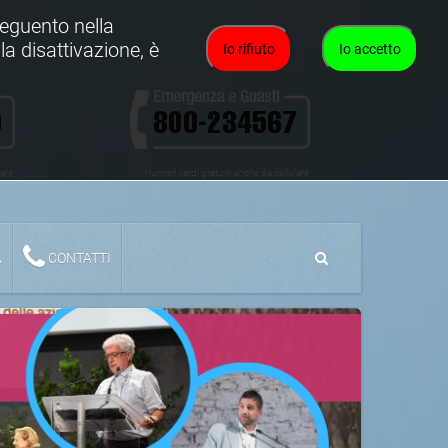
oseguento nella
la disattivazione, è
Io rifiuto
Io accetto
lare
Numeri verdi gratuiti anche da cellulare
A
CONTATTI