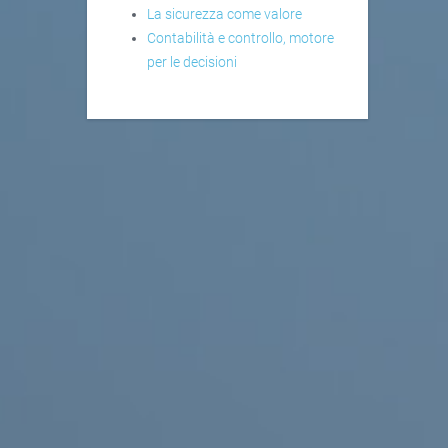
La sicurezza come valore
Contabilità e controllo, motore
per le decisioni