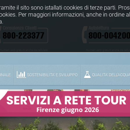
Tramite il sito sono istallati cookies di terze parti. Pr
 cookies. Per maggiori informazioni, anche in ordine al
a.
Numeri verdi gratuiti anche da cellulare
Numeri verdi gratuiti anche da cellu
ONALE
SOSTENIBILITA' E SVILUPPO
QUALITA’ DELL’ACQU