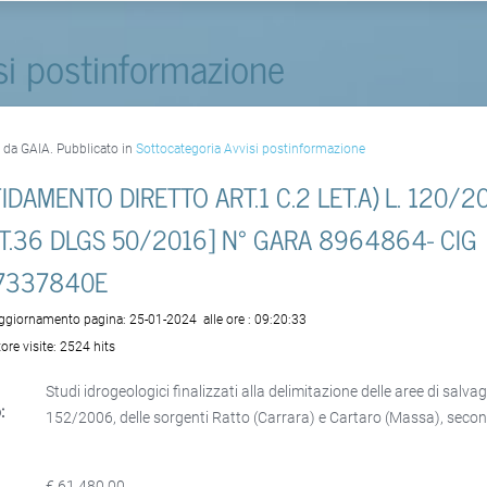
si postinformazione
o da GAIA. Pubblicato in
Sottocategoria Avvisi postinformazione
IDAMENTO DIRETTO ART.1 C.2 LET.A) L. 120/2
T.36 DLGS 50/2016] N° GARA 8964864- CIG
7337840E
aggiornamento pagina:
25-01-2024
alle ore :
09:20:33
ore visite:
2524 hits
Studi idrogeologici finalizzati alla delimitazione delle aree di salvag
:
152/2006, delle sorgenti Ratto (Carrara) e Cartaro (Massa), seco
€ 61.480,00