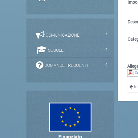
Impor
Descr
COMUNICAZIONE
Categ
SCUOLE
DOMANDE FREQUENTI
Allega
C
In