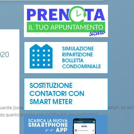
020
uardia (zona di tutela assoluta e zona di rispetto), ai sensi dell’art. 94 del 
ndo quanto stabilito dalla DGRT n 872 del 13/07/2020