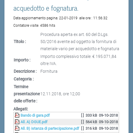
acquedotto e fognatura.
Data aggiornamento pagina:
22-01-2019
alle ore :
11:56:32
Contatore visite:
4586 hits
Procedura aperta ex art. 60 del D.Lgs.
Titolo :
50/2016 avente ad oggetto la fornitura di
materiale vario per acquedotto e fognatura
Importo complessivo totale: € 195.071,84
Importo :
oltre IVA.
Descrizione :
Fornitura
Categoria :
Termine
presentazione
12.11.2018, ore 12,00
delle offerte :
Allegati:
Bando di gara.pdf
[ ]
333 kB
09-10-2018
All. A) DGUE.pdf
[ ]
564 kB
09-10-2018
All. B) istanza di partecipazione.pdf
[ ]
316 kB
09-10-2018