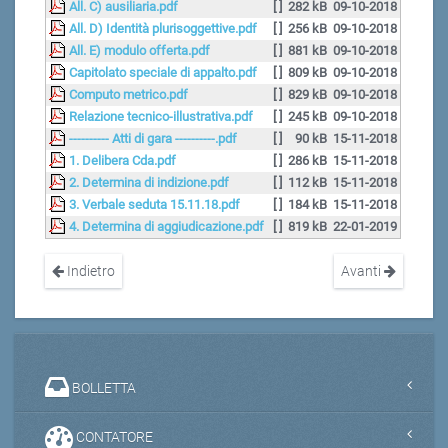
All. C) ausiliaria.pdf
[ ]
282 kB
09-10-2018
All. D) Identità plurisoggettive.pdf
[ ]
256 kB
09-10-2018
All. E) modulo offerta.pdf
[ ]
881 kB
09-10-2018
Capitolato speciale di appalto.pdf
[ ]
809 kB
09-10-2018
Computo metrico.pdf
[ ]
829 kB
09-10-2018
Relazione tecnico-illustrativa.pdf
[ ]
245 kB
09-10-2018
---------- Atti di gara ----------.pdf
[ ]
90 kB
15-11-2018
1. Delibera Cda.pdf
[ ]
286 kB
15-11-2018
2. Determina di indizione.pdf
[ ]
112 kB
15-11-2018
3. Verbale seduta 15.11.18.pdf
[ ]
184 kB
15-11-2018
4. Determina di aggiudicazione.pdf
[ ]
819 kB
22-01-2019
Indietro
Avanti
BOLLETTA
CONTATORE