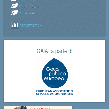
M2C4-I4.2_057
M2C4-I4.4
REPORTISTICA
GAIA fa parte di