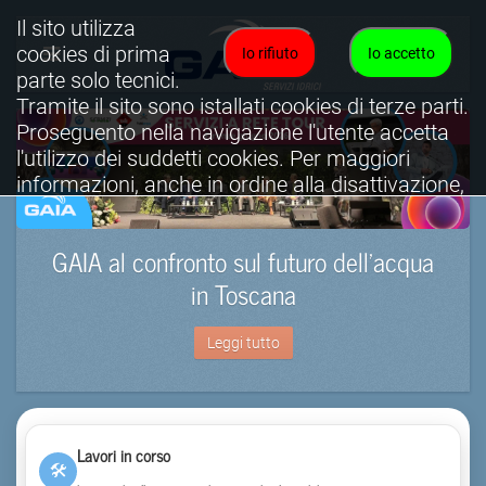
Il sito utilizza
cookies di prima
Io rifiuto
Io accetto
parte solo tecnici.
Tramite il sito sono istallati cookies di terze parti.
Proseguento nella navigazione l'utente accetta
l'utilizzo dei suddetti cookies. Per maggiori
informazioni, anche in ordine alla disattivazione,
è possibile consultare l'informativa cookies
completa.
GAIA al confronto sul futuro dell’acqua
Visualizza informativa completa.
in Toscana
Leggi tutto
Lavori in corso
🛠