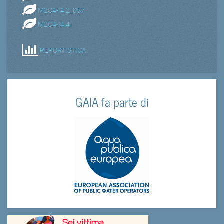
M2C4-I4.2_057
M2C4-I4.4
REPORTISTICA
GAIA fa parte di