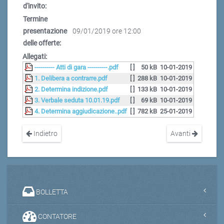
d'invito:
Termine
presentazione
09/01/2019 ore 12:00
delle offerte:
Allegati:
---------- Atti di gara ----------.pdf
[ ]
50 kB
10-01-2019
1. Delibera a contrarre.pdf
[ ]
288 kB
10-01-2019
2. Determina indizione.pdf
[ ]
133 kB
10-01-2019
3. Verbale seduta 10.01.19.pdf
[ ]
69 kB
10-01-2019
4. Determina aggiudicazione..pdf
[ ]
782 kB
25-01-2019
Indietro
Avanti
BOLLETTA
CONTATORE