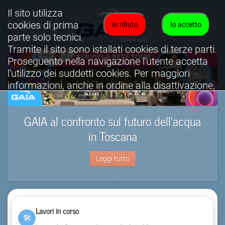
Il sito utilizza
cookies di prima
Io rifiuto
Io accetto
parte solo tecnici.
Tramite il sito sono istallati cookies di terze parti.
Proseguento nella navigazione l'utente accetta
l'utilizzo dei suddetti cookies. Per maggiori
informazioni, anche in ordine alla disattivazione,
è possibile consultare l'informativa cookies
completa.
GAIA al confronto sul futuro dell’acqua
Visualizza informativa completa.
in Toscana
Leggi tutto
Lavori in corso
🛠