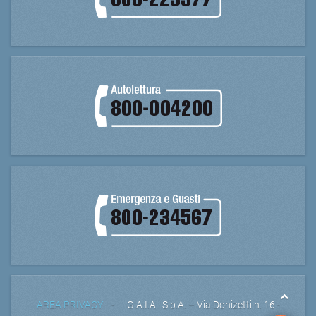
AREA PRIVACY
- G.A.I.A . S.p.A. – Via Donizetti n. 16 -