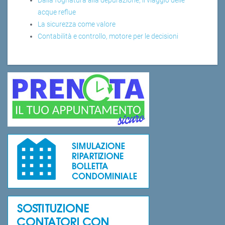
acque reflue
La sicurezza come valore
Contabilità e controllo, motore per le decisioni