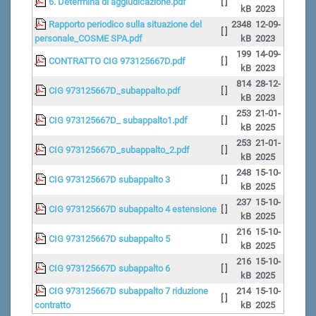
6. Determina di aggiudicazione.pdf
[ ]
kB
2023
Rapporto periodico sulla situazione del
2348
12-09-
[ ]
personale_COSME SPA.pdf
kB
2023
199
14-09-
CONTRATTO CIG 973125667D.pdf
[ ]
kB
2023
814
28-12-
CIG 973125667D_subappalto.pdf
[ ]
kB
2023
253
21-01-
CIG 973125667D_ subappalto1.pdf
[ ]
kB
2025
253
21-01-
CIG 973125667D_subappalto_2.pdf
[ ]
kB
2025
248
15-10-
CIG 973125667D subappalto 3
[ ]
kB
2025
237
15-10-
CIG 973125667D subappalto 4 estensione
[ ]
kB
2025
216
15-10-
CIG 973125667D subappalto 5
[ ]
kB
2025
216
15-10-
CIG 973125667D subappalto 6
[ ]
kB
2025
CIG 973125667D subappalto 7 riduzione
214
15-10-
[ ]
contratto
kB
2025