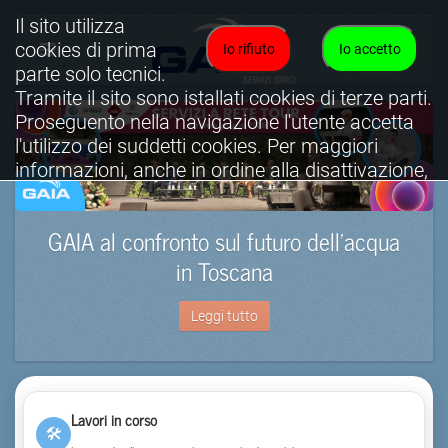
Il sito utilizza
cookies di prima
Io rifiuto
Io accetto
parte solo tecnici.
Tramite il sito sono istallati cookies di terze parti.
Proseguento nella navigazione l'utente accetta
l'utilizzo dei suddetti cookies. Per maggiori
informazioni, anche in ordine alla disattivazione,
è possibile consultare l'informativa cookies
completa.
GAIA al confronto sul futuro dell’acqua
Visualizza informativa completa.
in Toscana
Leggi tutto
Lavori in corso
🛠