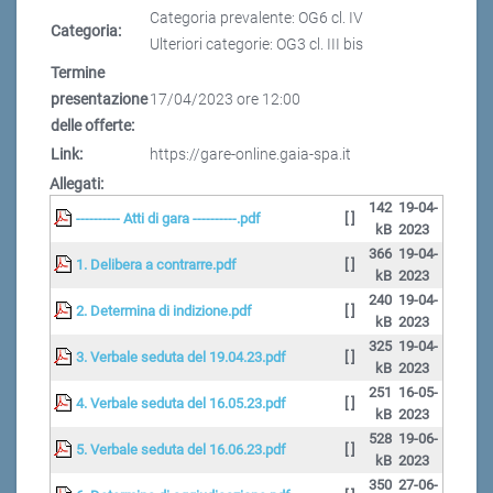
Categoria prevalente: OG6 cl. IV
Categoria:
Ulteriori categorie: OG3 cl. III bis
Termine
presentazione
17/04/2023 ore 12:00
delle offerte:
Link:
https://gare-online.gaia-spa.it
Allegati:
142
19-04-
---------- Atti di gara ----------.pdf
[ ]
kB
2023
366
19-04-
1. Delibera a contrarre.pdf
[ ]
kB
2023
240
19-04-
2. Determina di indizione.pdf
[ ]
kB
2023
325
19-04-
3. Verbale seduta del 19.04.23.pdf
[ ]
kB
2023
251
16-05-
4. Verbale seduta del 16.05.23.pdf
[ ]
kB
2023
528
19-06-
5. Verbale seduta del 16.06.23.pdf
[ ]
kB
2023
350
27-06-