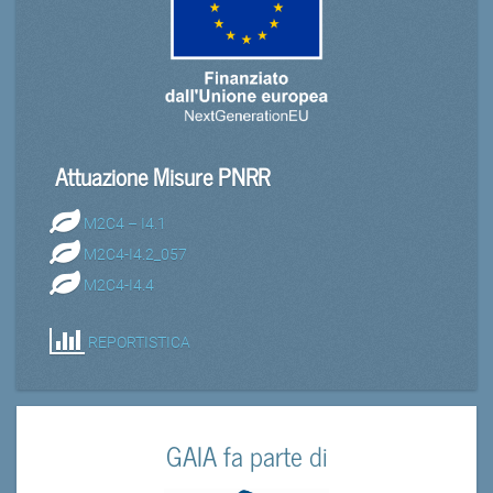
Attuazione Misure PNRR
M2C4 – I4.1
M2C4-I4.2_057
M2C4-I4.4
REPORTISTICA
GAIA fa parte di