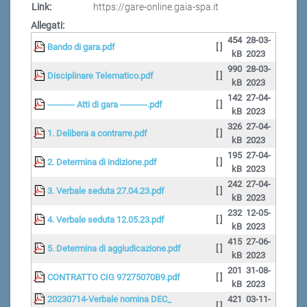
Link:
https://gare-online.gaia-spa.it
Allegati:
454
28-03-
Bando di gara.pdf
[ ]
kB
2023
990
28-03-
Disciplinare Telematico.pdf
[ ]
kB
2023
142
27-04-
---------- Atti di gara ----------.pdf
[ ]
kB
2023
326
27-04-
1. Delibera a contrarre.pdf
[ ]
kB
2023
195
27-04-
2. Determina di indizione.pdf
[ ]
kB
2023
242
27-04-
3. Verbale seduta 27.04.23.pdf
[ ]
kB
2023
232
12-05-
4. Verbale seduta 12.05.23.pdf
[ ]
kB
2023
415
27-06-
5. Determina di aggiudicazione.pdf
[ ]
kB
2023
201
31-08-
CONTRATTO CIG 97275070B9.pdf
[ ]
kB
2023
20230714-Verbale nomina DEC_
421
03-11-
[ ]