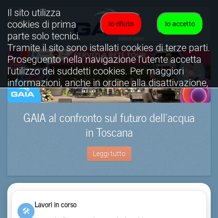
Il sito utilizza
cookies di prima
Io rifiuto
Io accetto
parte solo tecnici.
Tramite il sito sono istallati cookies di terze parti.
Proseguento nella navigazione l'utente accetta
l'utilizzo dei suddetti cookies. Per maggiori
informazioni, anche in ordine alla disattivazione,
è possibile consultare l'informativa cookies
completa.
GAIA al confronto sul futuro dell’acqua
Visualizza informativa completa.
in Toscana
Leggi tutto
Lavori in corso
🛠