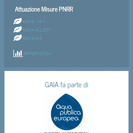
Attuazione Misure PNRR
M2C4 – I4.1
M2C4-I4.2_057
M2C4-I4.4
REPORTISTICA
GAIA fa parte di