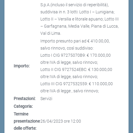
S.p.A.(incluso il servizio di reperibilità),
suddivisa in n. 3 lotti: Lotto I – Lunigiana;
Lotto II – Versilia e litorale apuano; Lotto III
– Garfagnana, Media Valle, Piana di Lucca,
Val di Lima.
Importo presunto pari ad € 410.00,00,
salvo rinnovo, così suddiviso:
Lotto I CIG 97275070B9: € 170.000,00
oltre IVA di legge, salvo rinnovo;
Importo:
Lotto II CIG 9727524EBC: € 130.000,00
oltre IVA di legge, salvo rinnovo;
Lotto III CIG 9727532559: € 110.000,00
oltre IVA di legge , salvo rinnovo;
Prestazioni:
Servizi
Categoria:
Termine
presentazione
26/04/2023 ore 12:00
delle offerte: