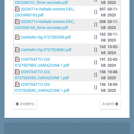
23CON0161_firme oscurate.pdf
kB
2023
20230714-Verbale nomina DEC_
307
03-11-
[ ]
23CON00162.pdf
kB
2023
20230714-Verbale nomina DEC_
338
03-11-
[ ]
23CON0163_firme oscurate.pdf
kB
2023
162
30-11-
Contratto Cig 9727532559.pdf
[ ]
kB
2023
163
15-02-
Contratto Cig 9727524EBC.pdf
[ ]
kB
2024
CONTRATTO CIG
191
22-02-
[ ]
97275070B9_VARIAZIONE 1.pdf
kB
2024
CONTRATTO CIG
156
19-08-
[ ]
9727532559_VARIAZIONE 1.pdf
kB
2025
CONTRATTO CIG
156
18-09-
[ ]
9727524EBC_VARIAZIONE 1.pdf
kB
2025
Indietro
Avanti