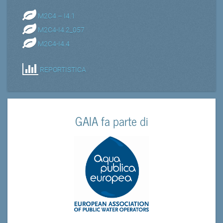
M2C4 – I4.1
M2C4-I4.2_057
M2C4-I4.4
REPORTISTICA
GAIA fa parte di