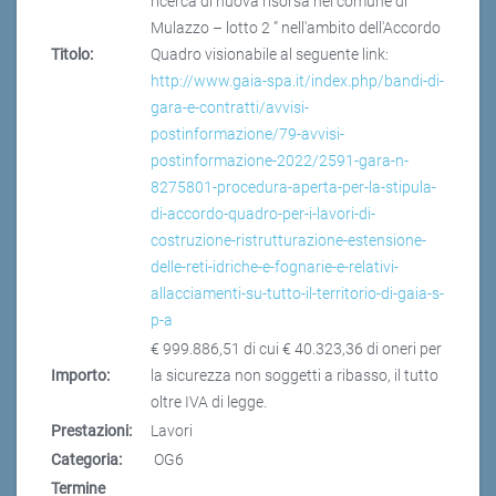
ricerca di nuova risorsa nel comune di
Mulazzo – lotto 2 ” nell'ambito dell'Accordo
Titolo:
Quadro visionabile al seguente link:
http://www.gaia-spa.it/index.php/bandi-di-
gara-e-contratti/avvisi-
postinformazione/79-avvisi-
postinformazione-2022/2591-gara-n-
8275801-procedura-aperta-per-la-stipula-
di-accordo-quadro-per-i-lavori-di-
costruzione-ristrutturazione-estensione-
delle-reti-idriche-e-fognarie-e-relativi-
allacciamenti-su-tutto-il-territorio-di-gaia-s-
p-a
€ 999.886,51 di cui € 40.323,36 di oneri per
Importo:
la sicurezza non soggetti a ribasso, il tutto
oltre IVA di legge.
Prestazioni:
Lavori
Categoria:
OG6
Termine