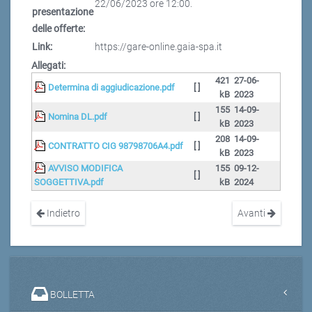
22/06/2023 ore 12:00.
presentazione
delle offerte:
Link:
https://gare-online.gaia-spa.it
Allegati:
421
27-06-
Determina di aggiudicazione.pdf
[ ]
kB
2023
155
14-09-
Nomina DL.pdf
[ ]
kB
2023
208
14-09-
CONTRATTO CIG 98798706A4.pdf
[ ]
kB
2023
AVVISO MODIFICA
155
09-12-
[ ]
SOGGETTIVA.pdf
kB
2024
Indietro
Avanti
BOLLETTA