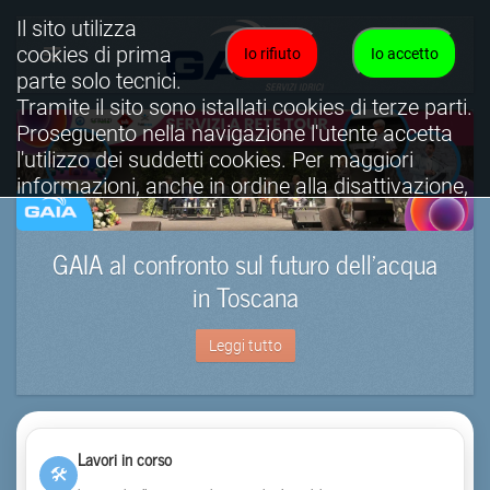
Il sito utilizza
cookies di prima
Io rifiuto
Io accetto
parte solo tecnici.
Tramite il sito sono istallati cookies di terze parti.
Proseguento nella navigazione l'utente accetta
l'utilizzo dei suddetti cookies. Per maggiori
informazioni, anche in ordine alla disattivazione,
è possibile consultare l'informativa cookies
completa.
GAIA al confronto sul futuro dell’acqua
Visualizza informativa completa.
in Toscana
Leggi tutto
Lavori in corso
🛠