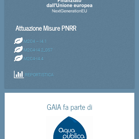
Attuazione Misure PNRR
M2C4 – I4.1
M2C4-I4.2_057
M2C4-I4.4
REPORTISTICA
GAIA fa parte di