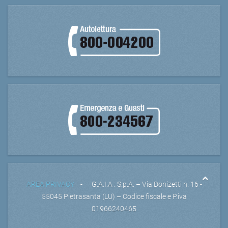
AREA PRIVACY
- G.A.I.A . S.p.A. – Via Donizetti n. 16 -
55045 Pietrasanta (LU) – Codice fiscale e P.iva
01966240465