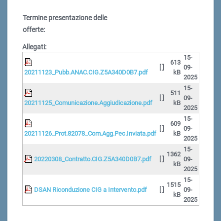
Termine presentazione delle
offerte:
Allegati:
15-
613
[ ]
09-
20211123_Pubb.ANAC.CIG.Z5A340D0B7.pdf
kB
2025
15-
511
[ ]
09-
20211125_Comunicazione.Aggiudicazione.pdf
kB
2025
15-
609
[ ]
09-
20211126_Prot.82078_Com.Agg.Pec.Inviata.pdf
kB
2025
15-
1362
20220308_Contratto.CIG.Z5A340D0B7.pdf
[ ]
09-
kB
2025
15-
1515
DSAN Riconduzione CIG a Intervento.pdf
[ ]
09-
kB
2025