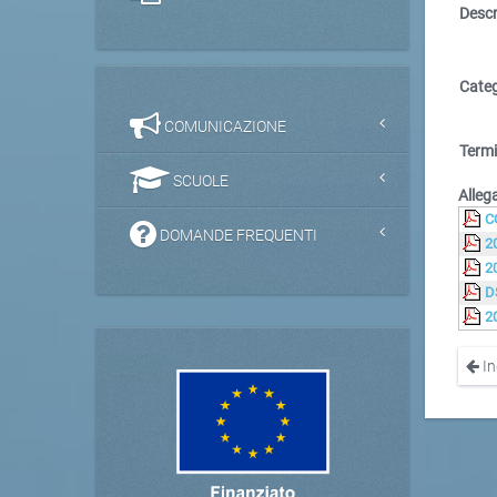
Descr
Categ
COMUNICAZIONE
Termi
SCUOLE
Allega
C
DOMANDE FREQUENTI
2
2
D
2
In