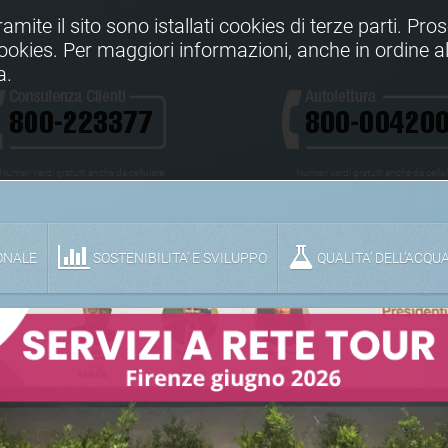
Tramite il sito sono istallati cookies di terze parti. Pr
 cookies. Per maggiori informazioni, anche in ordine al
a.
Numeri verdi gratuiti anche da cellulare
Numeri verdi gratuiti anche da cellu
ONALE
SOSTENIBILITA' E SVILUPPO
QUALITA’ DELL’ACQU