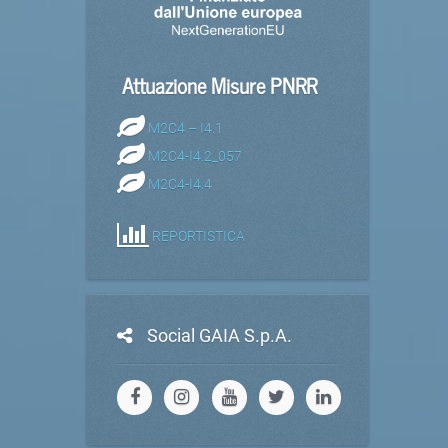
Attuazione Misure PNRR
M2C4 – I4.1
M2C4-I4.2_057
M2C4-I4.4
REPORTISTICA
Social GAIA S.p.A.