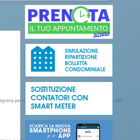
’ingegneria per ID COMM 141 - 475 - 628 - 632 - 641 - 642 - 643 - 646