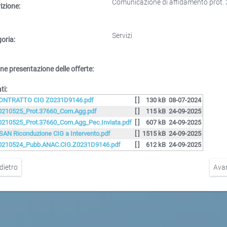
Comunicazione di affidamento prot.
izione:
Servizi
oria:
ne presentazione delle offerte:
ti:
ONTRATTO CIG Z0231D9146.pdf
[ ]
130 kB
08-07-2024
0210525_Prot.37660_Com.Agg.pdf
[ ]
115 kB
24-09-2025
0210525_Prot.37660_Com.Agg_Pec.Inviata.pdf
[ ]
607 kB
24-09-2025
SAN Riconduzione CIG a Intervento.pdf
[ ]
1515 kB
24-09-2025
0210524_Pubb.ANAC.CIG.Z0231D9146.pdf
[ ]
612 kB
24-09-2025
dietro
Ava