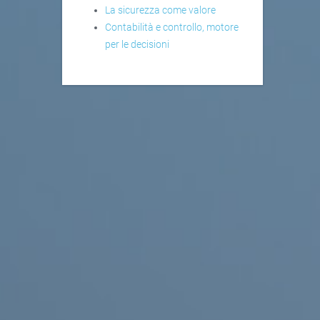
La sicurezza come valore
Contabilità e controllo, motore
per le decisioni