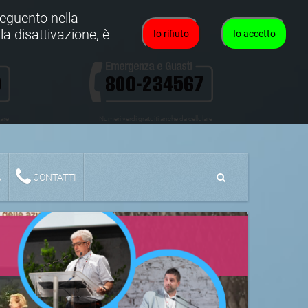
oseguento nella
la disattivazione, è
Io rifiuto
Io accetto
lare
Numeri verdi gratuiti anche da cellulare
A
CONTATTI