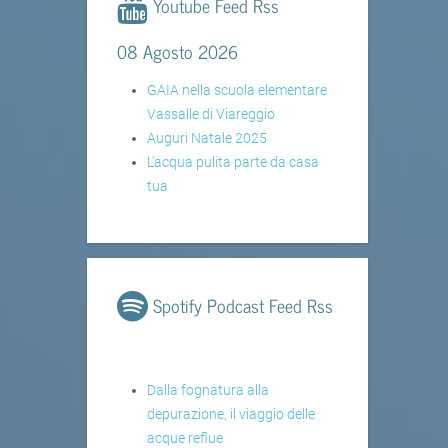
Youtube Feed Rss
08 Agosto 2026
GAIA nella scuola elementare
Vassalle di Viareggio
Auguri Natale 2025
L'acqua pulita parte da casa
tua
Spotify Podcast Feed Rss
Dalla fognatura alla
depurazione, il viaggio delle
acque reflue