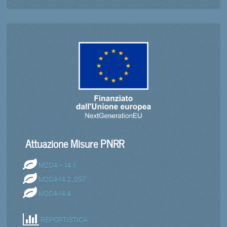
Attuazione Misure PNRR
M2C4 – I4.1
M2C4-I4.2_057
M2C4-I4.4
REPORTISTICA