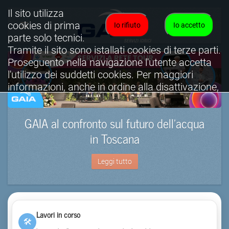
Il sito utilizza
cookies di prima
Io rifiuto
Io accetto
parte solo tecnici.
Tramite il sito sono istallati cookies di terze parti.
Proseguento nella navigazione l'utente accetta
l'utilizzo dei suddetti cookies. Per maggiori
informazioni, anche in ordine alla disattivazione,
è possibile consultare l'informativa cookies
completa.
GAIA al confronto sul futuro dell’acqua
Visualizza informativa completa.
in Toscana
Leggi tutto
Lavori in corso
🛠