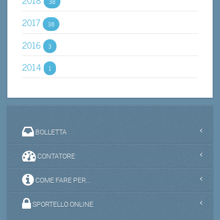
38
2017
38
2016
3
2014
1
BOLLETTA
CONTATORE
COME FARE PER...
SPORTELLO ONLINE