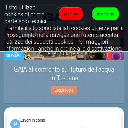
Il sito utilizza
cookies di prima
Io rifiuto
Io accetto
parte solo tecnici.
Tramite il sito sono istallati cookies di terze parti.
Proseguento nella navigazione l'utente accetta
l'utilizzo dei suddetti cookies. Per maggiori
informazioni, anche in ordine alla disattivazione,
è possibile consultare l'informativa cookies
completa.
GAIA al confronto sul futuro dell’acqua
Visualizza informativa completa.
in Toscana
Leggi tutto
Lavori in corso
🛠