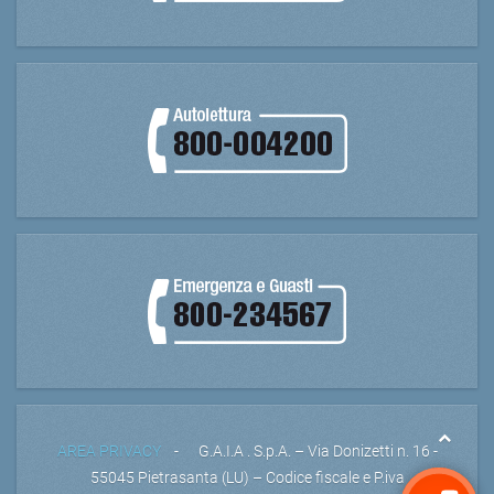
AREA PRIVACY
- G.A.I.A . S.p.A. – Via Donizetti n. 16 -
55045 Pietrasanta (LU) – Codice fiscale e P.iva