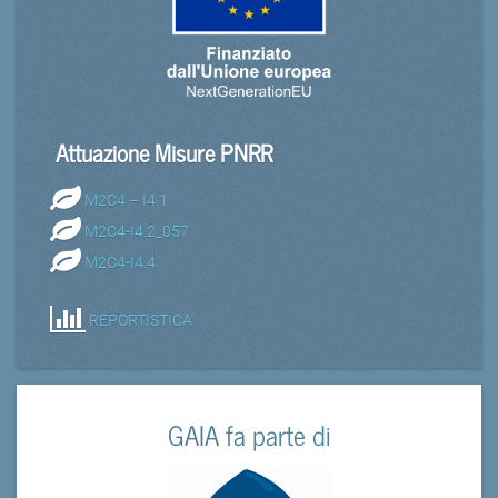
Attuazione Misure PNRR
M2C4 – I4.1
M2C4-I4.2_057
M2C4-I4.4
REPORTISTICA
GAIA fa parte di