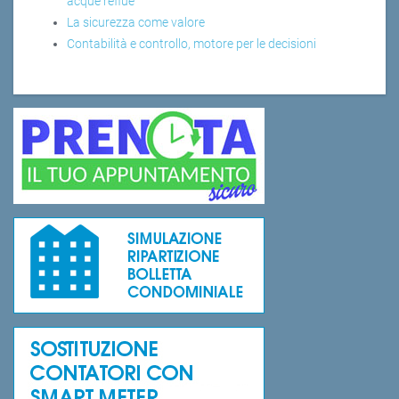
acque reflue
La sicurezza come valore
Contabilità e controllo, motore per le decisioni