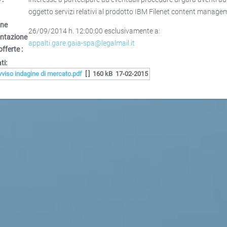
oggetto servizi relativi al prodotto IBM Filenet content manage
ine
26/09/2014 h. 12:00:00 esclusivamente a:
entazione
appalti.gare.gaia-spa@legalmail.it
offerte :
ti:
vviso indagine di mercato.pdf
[ ]
160 kB
17-02-2015