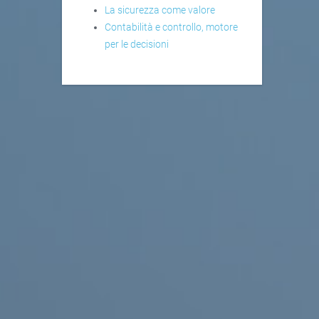
La sicurezza come valore
Contabilità e controllo, motore
per le decisioni