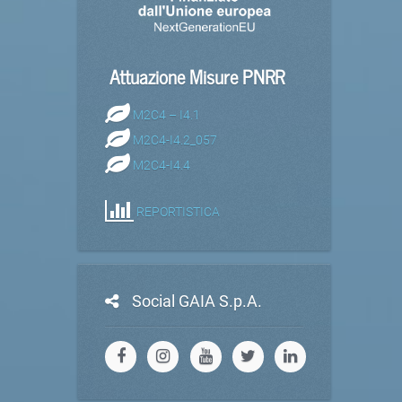
Attuazione Misure PNRR
M2C4 – I4.1
M2C4-I4.2_057
M2C4-I4.4
REPORTISTICA
Social GAIA S.p.A.