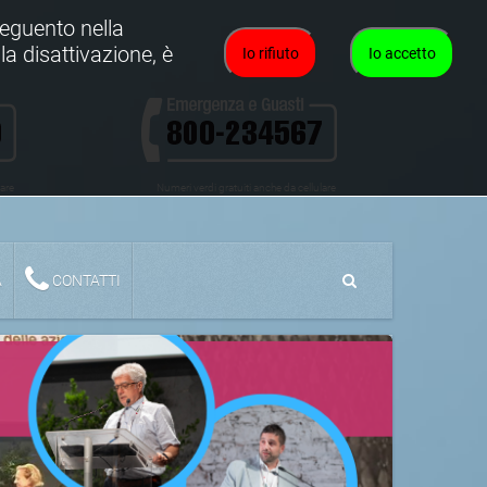
oseguento nella
la disattivazione, è
Io rifiuto
Io accetto
lare
Numeri verdi gratuiti anche da cellulare
A
CONTATTI