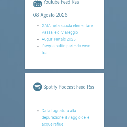
Youtube Feed Rss
08 Agosto 2026
GAIA nella scuola elementare
Vassalle di Viareggio
Auguri Natale 2025
L'acqua pulita parte da casa
tua
Spotify Podcast Feed Rss
Dalla fognatura alla
depurazione, il viaggio delle
acque reflue