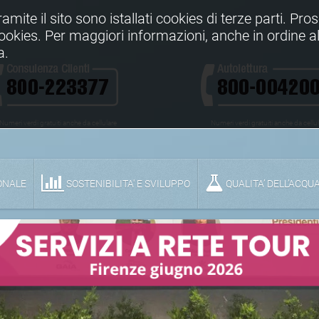
Tramite il sito sono istallati cookies di terze parti. Pr
 cookies. Per maggiori informazioni, anche in ordine al
a.
Numeri verdi gratuiti anche da cellulare
Numeri verdi gratuiti anche da cellu
ONALE
SOSTENIBILITA' E SVILUPPO
QUALITA’ DELL’ACQU