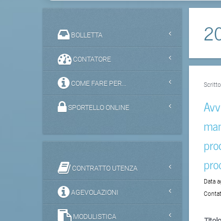
2
BOLLETTA
CONTATORE
COME FARE PER...
Scritt
Avv
SPORTELLO ONLINE
man
pro
pro
CONTRATTO UTENZA
Data 
AGEVOLAZIONI
Contat
MODULISTICA
Titolo