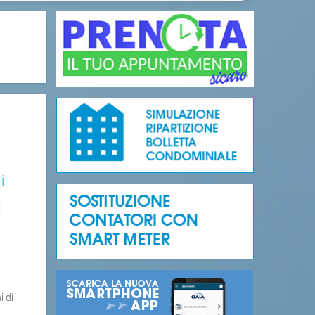
i
l
i di