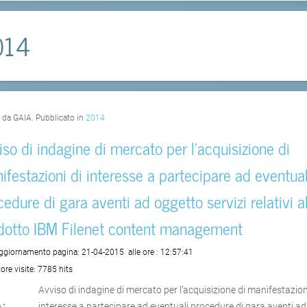
014
o da GAIA. Pubblicato in
2014
iso di indagine di mercato per l’acquisizione di
ifestazioni di interesse a partecipare ad eventual
cedure di gara aventi ad oggetto servizi relativi a
dotto IBM Filenet content management
aggiornamento pagina:
21-04-2015
alle ore :
12:57:41
ore visite:
7785 hits
Avviso di indagine di mercato per l’acquisizione di manifestazion
 :
interesse a partecipare ad eventuali procedure di gara aventi ad