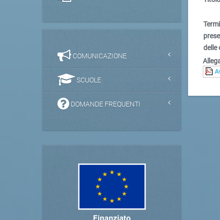
Term
pres
delle 
COMUNICAZIONE
Allega
A
SCUOLE
DOMANDE FREQUENTI