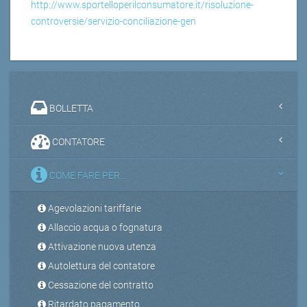
http://www.sportelloperilconsumatore.it/risoluzione-
controversie/servizio-conciliazione-gen
BOLLETTA
CONTATORE
COME FARE PER...
Agevolazioni tariffarie
Allaccio acqua o fognatura
Attivazione nuova utenza
Autolettura del contatore
Cessazione del contratto
Ritardato pagamento