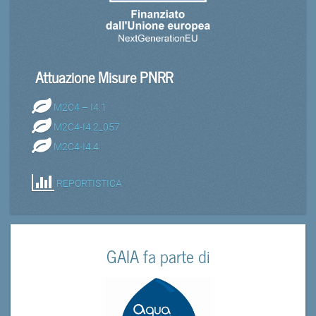
Attuazione Misure PNRR
M2C4 – I4.1
M2C4-I4.2_057
M2C4-I4.4
REPORTISTICA
GAIA fa parte di