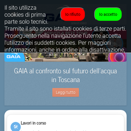
Il sito utilizza
cookies di prima
Io rifiuto
Io accetto
parte solo tecnici.
Tramite il sito sono istallati cookies di terze parti.
Proseguento nella navigazione l'utente accetta
l'utilizzo dei suddetti cookies. Per maggiori
informazioni, anche in ordine alla disattivazione,
è possibile consultare l'informativa cookies
completa.
GAIA al confronto sul futuro dell’acqua
Visualizza informativa completa.
in Toscana
Leggi tutto
Lavori in corso
🛠