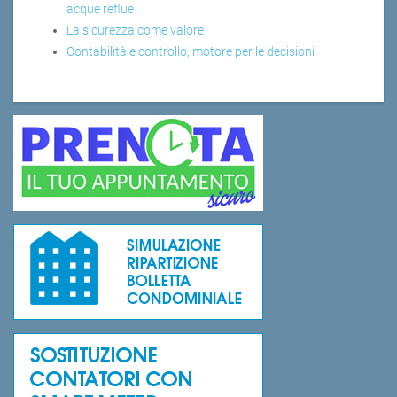
acque reflue
La sicurezza come valore
Contabilità e controllo, motore per le decisioni