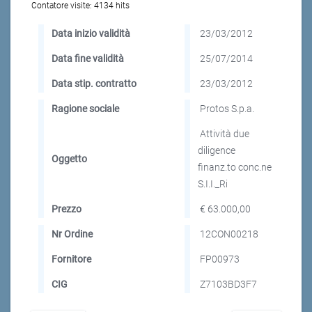
Contatore visite:
4134 hits
Data inizio validità
23/03/2012
Data fine validità
25/07/2014
Data stip. contratto
23/03/2012
Ragione sociale
Protos S.p.a.
Attività due
diligence
Oggetto
finanz.to conc.ne
S.I.I._Ri
Prezzo
€ 63.000,00
Nr Ordine
12CON00218
Fornitore
FP00973
CIG
Z7103BD3F7