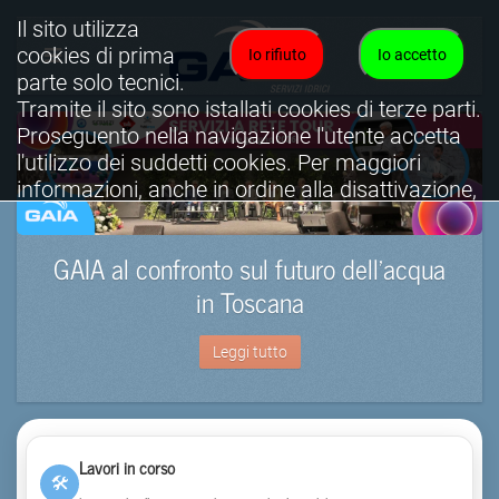
Il sito utilizza
cookies di prima
Io rifiuto
Io accetto
parte solo tecnici.
Tramite il sito sono istallati cookies di terze parti.
Proseguento nella navigazione l'utente accetta
l'utilizzo dei suddetti cookies. Per maggiori
informazioni, anche in ordine alla disattivazione,
è possibile consultare l'informativa cookies
completa.
GAIA al confronto sul futuro dell’acqua
Visualizza informativa completa.
in Toscana
Leggi tutto
Lavori in corso
🛠