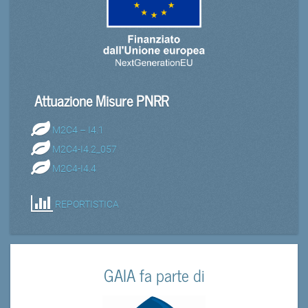
Attuazione Misure PNRR
M2C4 – I4.1
M2C4-I4.2_057
M2C4-I4.4
REPORTISTICA
GAIA fa parte di