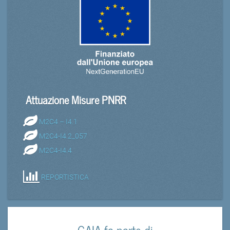
Attuazione Misure PNRR
M2C4 – I4.1
M2C4-I4.2_057
M2C4-I4.4
REPORTISTICA
GAIA fa parte di