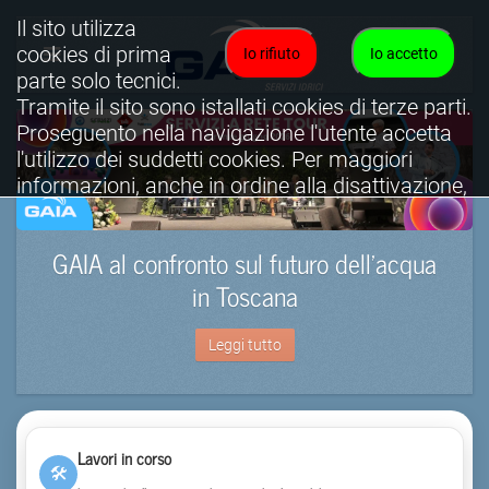
Il sito utilizza
cookies di prima
Io rifiuto
Io accetto
parte solo tecnici.
Tramite il sito sono istallati cookies di terze parti.
Proseguento nella navigazione l'utente accetta
l'utilizzo dei suddetti cookies. Per maggiori
informazioni, anche in ordine alla disattivazione,
è possibile consultare l'informativa cookies
completa.
GAIA al confronto sul futuro dell’acqua
Visualizza informativa completa.
in Toscana
Leggi tutto
Lavori in corso
🛠