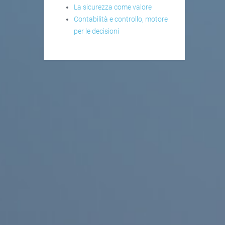
La sicurezza come valore
Contabilità e controllo, motore
per le decisioni