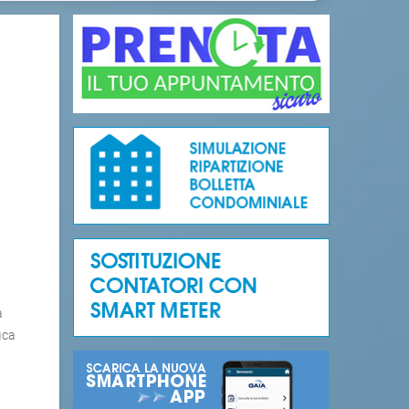
a
ica