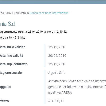
o da GAIA. Pubblicato in
Consulenze post informazione
ia S.r.l.
aggiornamento pagina:
23-04-2019
alle ore :
12:40:52
ore visite:
4013 hits
ata inizio validità
12/12/2018
Data fine validità
30/06/2019
Data stip. contratto
12/12/2018
Ragione sociale
Agenia S.r.l.
Attività consulenza tecnica e assistenz
Oggetto
generale per follow up simulazione verif
ispettiva ARERA
Prezzo
€ 3.800,00