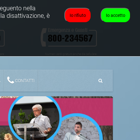
oseguento nella
la disattivazione, è
Io rifiuto
Io accetto
lare
Numeri verdi gratuiti anche da cellulare
A
CONTATTI