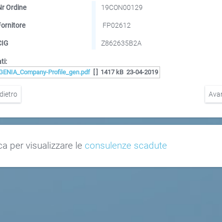
Nr Ordine
19CON00129
Fornitore
FP02612
CIG
Z862635B2A
ti:
GENIA_Company-Profile_gen.pdf
[ ]
1417 kB
23-04-2019
dietro
Ava
ca per visualizzare le
consulenze scadute