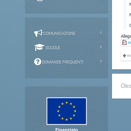
COMUNICAZIONE
Allega
A
SCUOLE
In
DOMANDE FREQUENTI
Clic