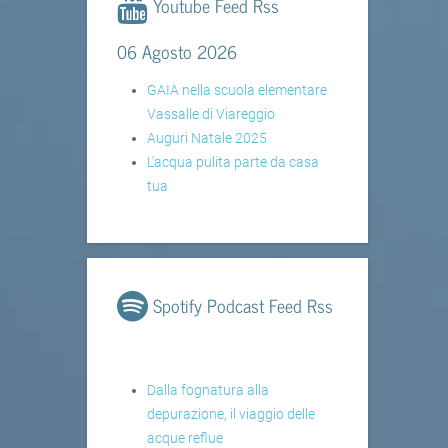
Youtube Feed Rss
06 Agosto 2026
GAIA nella scuola elementare
Vassalle di Viareggio
Auguri Natale 2025
L'acqua pulita parte da casa
tua
Spotify Podcast Feed Rss
Dalla fognatura alla
depurazione, il viaggio delle
acque reflue