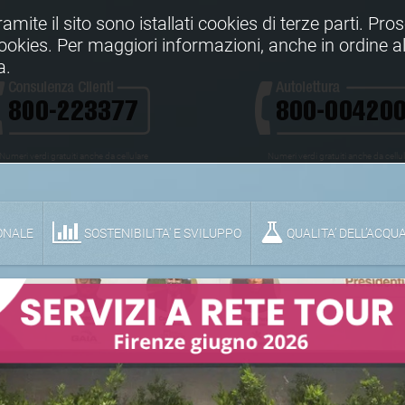
Tramite il sito sono istallati cookies di terze parti. Pr
 cookies. Per maggiori informazioni, anche in ordine al
a.
Numeri verdi gratuiti anche da cellulare
Numeri verdi gratuiti anche da cellu
ONALE
SOSTENIBILITA' E SVILUPPO
QUALITA’ DELL’ACQU