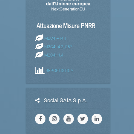
Attuazione Misure PNRR
M2C4 – I4.1
M2C4-I4.2_057
M2C4-I4.4
REPORTISTICA
Social GAIA S.p.A.