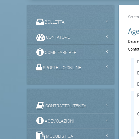
Scritt
BOLLETTA
Agen
CONTATORE
Data 
Contat
COME FARE PER...
D
SPORTELLO ONLINE
CONTRATTO UTENZA
AGEVOLAZIONI
MODULISTICA