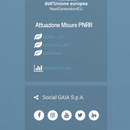
Attuazione Misure PNRR
M2C4 – I4.1
M2C4-I4.2_057
M2C4-I4.4
REPORTISTICA
Social GAIA S.p.A.