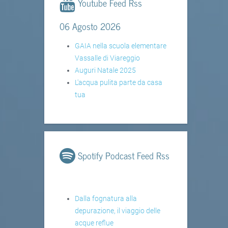
Youtube Feed Rss
06 Agosto 2026
GAIA nella scuola elementare
Vassalle di Viareggio
Auguri Natale 2025
L'acqua pulita parte da casa
tua
Spotify Podcast Feed Rss
Dalla fognatura alla
depurazione, il viaggio delle
acque reflue