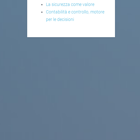
La sicurezza come valore
Contabilità e controllo, motore
per le decisioni