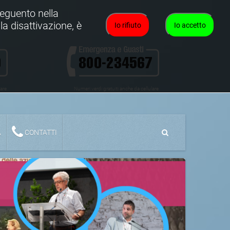
oseguento nella
la disattivazione, è
Io rifiuto
Io accetto
lare
Numeri verdi gratuiti anche da cellulare
A
CONTATTI