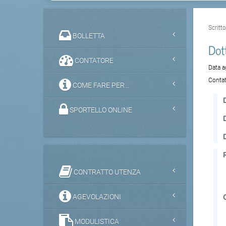
Scritt
BOLLETTA
Dot
CONTATORE
Data 
Contat
COME FARE PER...
D
SPORTELLO ONLINE
CONTRATTO UTENZA
AGEVOLAZIONI
MODULISTICA