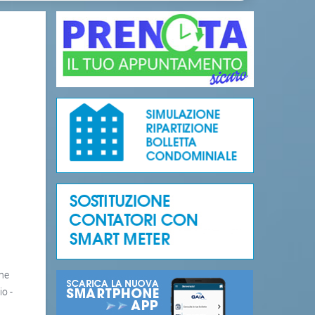
one
io -