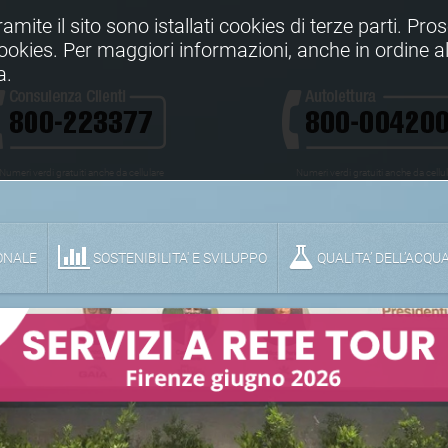
Tramite il sito sono istallati cookies di terze parti. Pr
 cookies. Per maggiori informazioni, anche in ordine al
a.
Numeri verdi gratuiti anche da cellulare
Numeri verdi gratuiti anche da cellu
ONALE
SOSTENIBILITA' E SVILUPPO
QUALITA’ DELL’ACQU