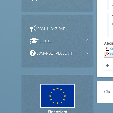
COMUNICAZIONE
SCUOLE
Allega
C
DOMANDE FREQUENTI
C
In
Clic