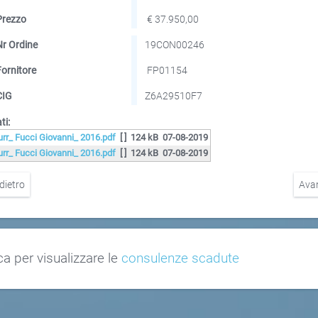
Prezzo
€ 37.950,00
Nr Ordine
19CON00246
Fornitore
FP01154
CIG
Z6A29510F7
ti:
urr_ Fucci Giovanni_ 2016.pdf
[ ]
124 kB
07-08-2019
urr_ Fucci Giovanni_ 2016.pdf
[ ]
124 kB
07-08-2019
dietro
Ava
ca per visualizzare le
consulenze scadute