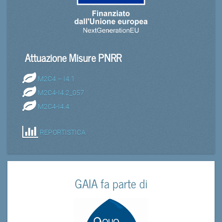
Attuazione Misure PNRR
M2C4 – I4.1
M2C4-I4.2_057
M2C4-I4.4
REPORTISTICA
GAIA fa parte di