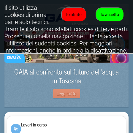
Il sito utilizza
cookies di prima
Io rifiuto
Io accetto
parte solo tecnici.
Tramite il sito sono istallati cookies di terze parti.
Proseguento nella navigazione l'utente accetta
l'utilizzo dei suddetti cookies. Per maggiori
informazioni, anche in ordine alla disattivazione,
è possibile consultare l'informativa cookies
completa.
GAIA al confronto sul futuro dell’acqua
Visualizza informativa completa.
in Toscana
Leggi tutto
Lavori in corso
🛠