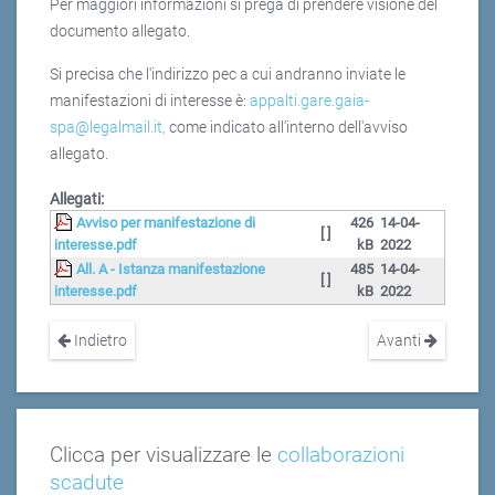
Per maggiori informazioni si prega di prendere visione del
documento allegato.
Si precisa che l'indirizzo pec a cui andranno inviate le
manifestazioni di interesse è:
appalti.gare.gaia-
spa@legalmail.it
,
come indicato all'interno dell'avviso
allegato.
Allegati:
Avviso per manifestazione di
426
14-04-
[ ]
interesse.pdf
kB
2022
All. A - Istanza manifestazione
485
14-04-
[ ]
interesse.pdf
kB
2022
Indietro
Avanti
Clicca per visualizzare le
collaborazioni
scadute