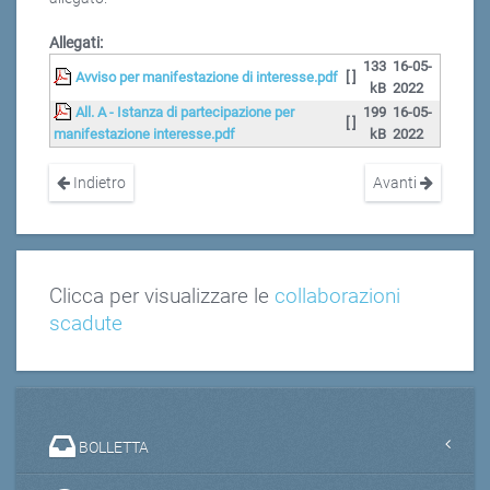
Allegati:
133
16-05-
Avviso per manifestazione di interesse.pdf
[ ]
kB
2022
All. A - Istanza di partecipazione per
199
16-05-
[ ]
manifestazione interesse.pdf
kB
2022
Indietro
Avanti
Clicca per visualizzare le
collaborazioni
scadute
BOLLETTA