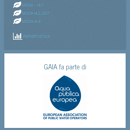
M2C4 – I4.1
M2C4-I4.2_057
M2C4-I4.4
REPORTISTICA
GAIA fa parte di