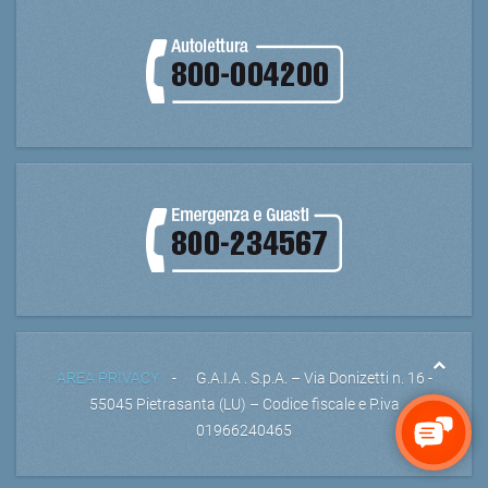
AREA PRIVACY
- G.A.I.A . S.p.A. – Via Donizetti n. 16 -
55045 Pietrasanta (LU) – Codice fiscale e P.iva
01966240465