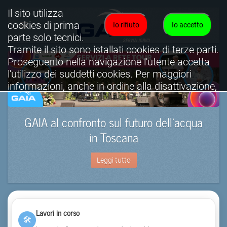
Il sito utilizza
cookies di prima
Io rifiuto
Io accetto
parte solo tecnici.
Tramite il sito sono istallati cookies di terze parti.
Proseguento nella navigazione l'utente accetta
l'utilizzo dei suddetti cookies. Per maggiori
informazioni, anche in ordine alla disattivazione,
è possibile consultare l'informativa cookies
completa.
GAIA al confronto sul futuro dell’acqua
Visualizza informativa completa.
in Toscana
Leggi tutto
Lavori in corso
🛠