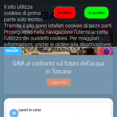
Il sito utilizza
cookies di prima
Io rifiuto
Io accetto
parte solo tecnici.
Tramite il sito sono istallati cookies di terze parti.
Proseguento nella navigazione l'utente accetta
l'utilizzo dei suddetti cookies. Per maggiori
informazioni, anche in ordine alla disattivazione,
è possibile consultare l'informativa cookies
completa.
GAIA al confronto sul futuro dell’acqua
Visualizza informativa completa.
in Toscana
Leggi tutto
Lavori in corso
🛠