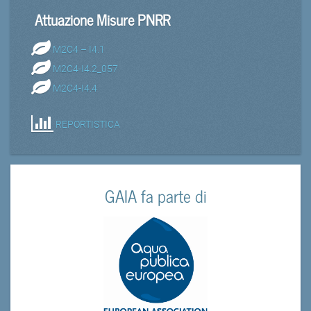
Attuazione Misure PNRR
M2C4 – I4.1
M2C4-I4.2_057
M2C4-I4.4
REPORTISTICA
GAIA fa parte di