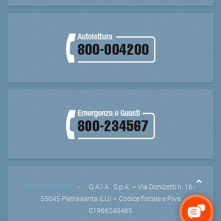
AREA PRIVACY
- G.A.I.A . S.p.A. – Via Donizetti n. 16 -
55045 Pietrasanta (LU) – Codice fiscale e P.iva
01966240465