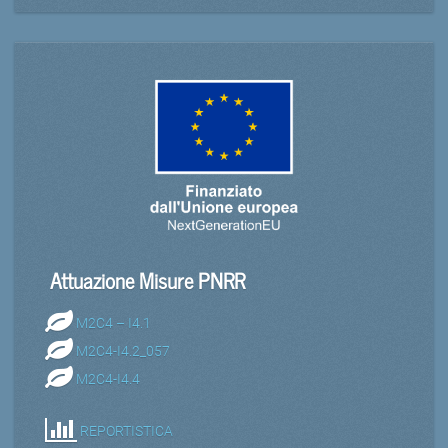
Attuazione Misure PNRR
M2C4 – I4.1
M2C4-I4.2_057
M2C4-I4.4
REPORTISTICA