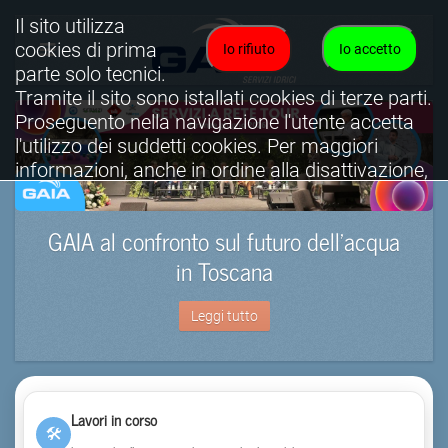
Il sito utilizza
cookies di prima
Io rifiuto
Io accetto
parte solo tecnici.
Tramite il sito sono istallati cookies di terze parti.
Proseguento nella navigazione l'utente accetta
l'utilizzo dei suddetti cookies. Per maggiori
informazioni, anche in ordine alla disattivazione,
è possibile consultare l'informativa cookies
completa.
GAIA al confronto sul futuro dell’acqua
Visualizza informativa completa.
in Toscana
Leggi tutto
Lavori in corso
🛠