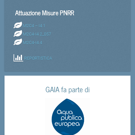
Attuazione Misure PNRR
M2C4 – I4.1
M2C4-I4.2_057
M2C4-I4.4
REPORTISTICA
GAIA fa parte di