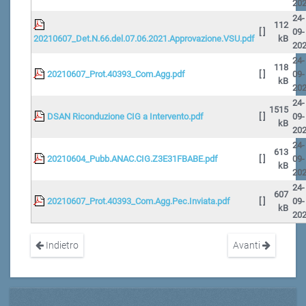
20
24-
112
[ ]
09-
20210607_Det.N.66.del.07.06.2021.Approvazione.VSU.pdf
kB
20
24-
118
20210607_Prot.40393_Com.Agg.pdf
[ ]
09-
kB
20
24-
1515
DSAN Riconduzione CIG a Intervento.pdf
[ ]
09-
kB
20
24-
613
20210604_Pubb.ANAC.CIG.Z3E31FBABE.pdf
[ ]
09-
kB
20
24-
607
20210607_Prot.40393_Com.Agg.Pec.Inviata.pdf
[ ]
09-
kB
20
Indietro
Avanti