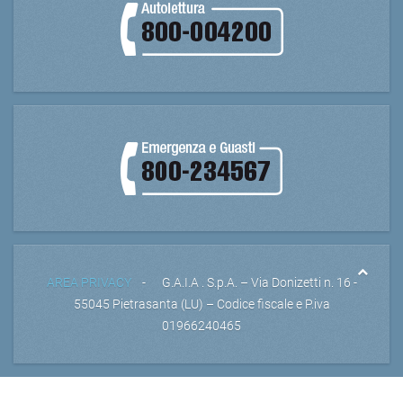
AREA PRIVACY
- G.A.I.A . S.p.A. – Via Donizetti n. 16 -
55045 Pietrasanta (LU) – Codice fiscale e P.iva
01966240465