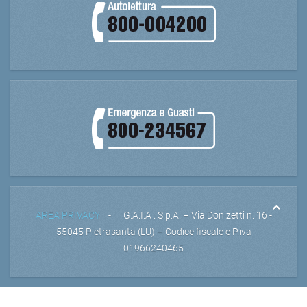
AREA PRIVACY
- G.A.I.A . S.p.A. – Via Donizetti n. 16 -
55045 Pietrasanta (LU) – Codice fiscale e P.iva
01966240465