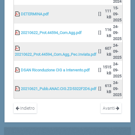
2024
15-
111
DETERMINA.pdf
[ ]
09-
kB
2025
24-
116
20210622_Prot.44594_Com.Agg.pdf
[ ]
09-
kB
2025
24-
607
[ ]
09-
20210622_Prot.44594_Com.Agg_Pec.Inviata.pdf
kB
2025
24-
1515
DSAN Riconduzione CIG a Intervento.pdf
[ ]
09-
kB
2025
24-
613
20210621_Pubb.ANAC.CIG.ZD5322F2D6.pdf
[ ]
09-
kB
2025
Indietro
Avanti