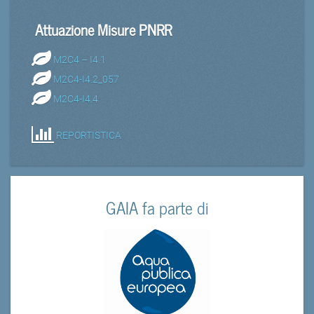
Attuazione Misure PNRR
M2C4 – I4.1
M2C4-I4.2_057
M2C4-I4.4
REPORTISTICA
GAIA fa parte di