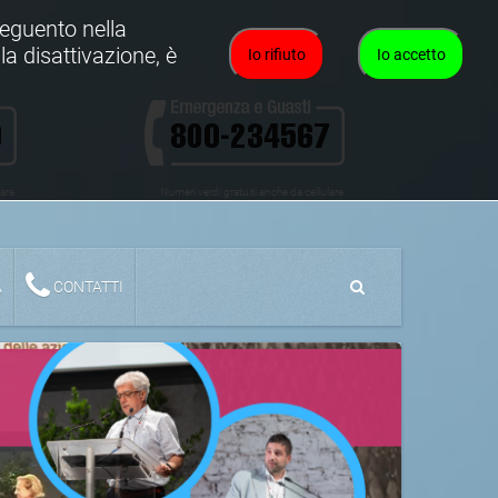
oseguento nella
la disattivazione, è
Io rifiuto
Io accetto
lare
Numeri verdi gratuiti anche da cellulare
A
CONTATTI