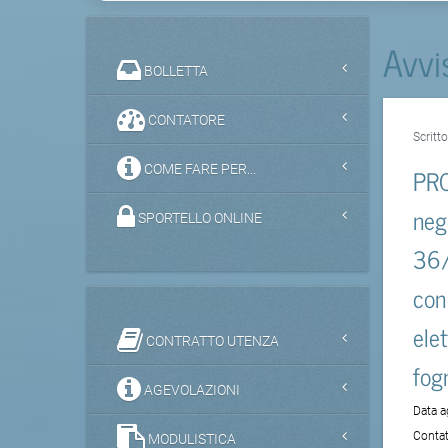
Avvi
BOLLETTA
CONTATORE
Scritt
COME FARE PER...
PRO
neg
SPORTELLO ONLINE
36/
con
ele
CONTRATTO UTENZA
fog
AGEVOLAZIONI
Data 
Contat
MODULISTICA