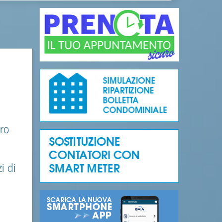
ro
i di