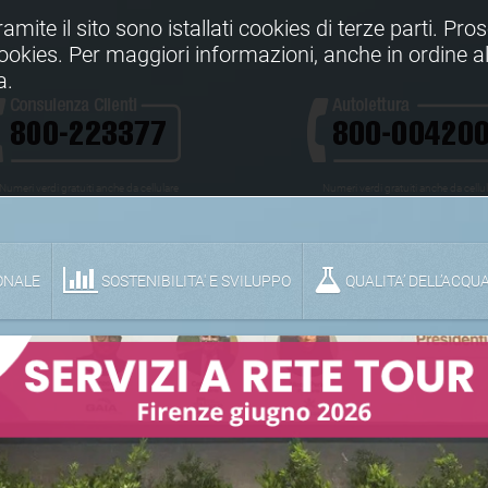
Tramite il sito sono istallati cookies di terze parti. Pr
 cookies. Per maggiori informazioni, anche in ordine al
a.
Numeri verdi gratuiti anche da cellulare
Numeri verdi gratuiti anche da cellu
ONALE
SOSTENIBILITA' E SVILUPPO
QUALITA’ DELL’ACQU