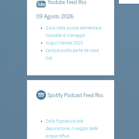
Youtube Feed Rss
09 Agosto 2026
GAIA nella scuola elementare
Vassalle di Viareggio
Auguri Natale 2025
L'acqua pulita parte da casa
tua
Spotify Podcast Feed Rss
Dalla fognatura alla
depurazione, il viaggio delle
acque reflue