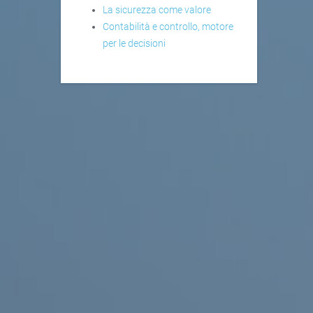
La sicurezza come valore
Contabilità e controllo, motore
per le decisioni