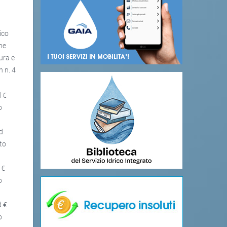
ico
one
ura e
n n. 4
d €
o
ed
tto
 €
o
d €
o