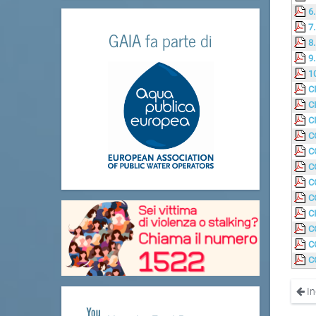
6
7
GAIA fa parte di
8
9
1
C
C
C
C
C
C
C
C
C
C
C
C
In