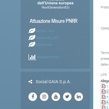
Prest
Attuazione Misure PNRR
Categ
M2C4 – I4.1
M2C4-I4.2_057
M2C4-I4.4
Term
REPORTISTICA
pres
delle 
Link:
Social GAIA S.p.A.
Allega
1
2
3
4
5