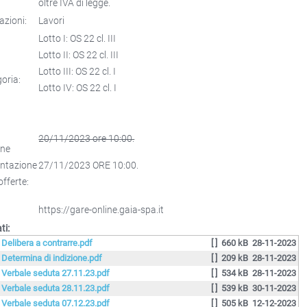
oltre IVA di legge.
azioni:
Lavori
Lotto I: OS 22 cl. III
Lotto II: OS 22 cl. III
Lotto III: OS 22 cl. I
oria:
Lotto IV: OS 22 cl. I
20/11/2023 ore 10:00.
ine
entazione
27/11/2023 ORE 10:00.
offerte:
https://gare-online.gaia-spa.it
ti:
. Delibera a contrarre.pdf
[ ]
660 kB
28-11-2023
. Determina di indizione.pdf
[ ]
209 kB
28-11-2023
. Verbale seduta 27.11.23.pdf
[ ]
534 kB
28-11-2023
. Verbale seduta 28.11.23.pdf
[ ]
539 kB
30-11-2023
. Verbale seduta 07.12.23.pdf
[ ]
505 kB
12-12-2023