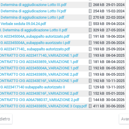
. Determina di aggiudicazione Lotto III.pdf
[ ]
268 kB
29-01-2024
. Determina di aggiudicazione Lotto IV.pdf
[ ]
254 kB
15-02-2024
. Determina di aggiudicazione Lotto I.pdf
[ ]
270 kB
22-02-2024
. Verbale seduta 09.04.24.pdf
[ ]
553 kB
09-04-2024
0. Determina di aggiudicazione Lotto II.pdf
[ ]
329 kB
27-05-2024
IG A02345004A_subappalto autorizzato.pdf
[ ]
191 kB
18-06-2024
IG A02345004A_subappalto auorizzato I.pdf
[ ]
190 kB
25-06-2024
IG A023417140_ subappalto autorizzato.pdf
[ ]
193 kB
25-09-2024
ONTRATTO CIG A023417140_VARIAZIONE 1.pdf
[ ]
193 kB
08-04-2025
ONTRATTO CIG A023433859_VARIAZIONE 1.pdf
[ ]
181 kB
08-04-2025
ONTRATTO CIG A02345004A_VARIAZIONE 1.pdf
[ ]
192 kB
06-05-2025
ONTRATTO CIG A023433859_VARIAZIONE 2.pdf
[ ]
193 kB
06-05-2025
ONTRATTO CIG A02343E16F_VARIAZIONE 1.pdf
[ ]
192 kB
10-11-2025
IG A023417140 subappalto autorizzato II
[ ]
129 kB
13-11-2025
ONTRATTO CIG A02343E16F_VARIAZIONE 2.pdf
[ ]
152 kB
05-01-2026
ONTRATTO CIG A06A788D37_VARIAZIONE 2.pdf
[ ]
144 kB
30-04-2026
ONTRATTO CIG A023433859_VARIAZIONE 3 Copy.pdf
[ ]
411 kB
30-06-2026
dietro
Ava